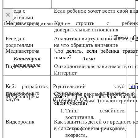
Беседа с
Если ребенок хочет вести свой вид
×
родителями
Медиавстреча
Как строить с ребенк
Тема: «Семья: родители и дети»
доверительные отношения
Тема: «С
Беседа с
Аналитика виртуальной жизни реб
родителями
на что обращать внимание
Медиавстреча
Что делать, если ребенка травя
школе?
Категория
Тема
материала
Видеоролик
Физиологическая зависимость от с
Интернет
Кейс разработок
Родительский клуб
http
родительского
«Успешные родители»
Видеоролик
Социальная реклама "Безопасный
Медиавстреча
Умеет ли ваш ребенок выража
клуба
(Попова А.О.)
интернет - детям" (онлайн груминг
свои чувства?
Типы семейного
воспитания.
Видеоролик
Как защитить детей от вредного к
в соцсетях (советы психолога)
Секреты переходного
возраста.