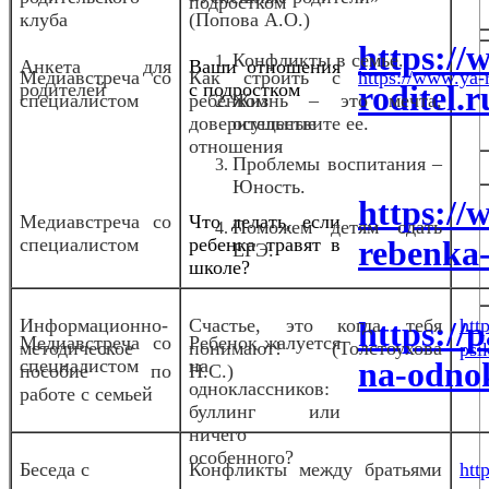
подростком
клуба
(Попова А.О.)
https://
Конфликты в семье.
Анкета для
Ваши отношения
Медиа
встреча со
Как строить с
https://www.ya-r
родителей
с подростком
roditel.
специалистом
ребенком
Жизнь – это мечта,
доверительные
осуществите ее.
отношения
Проблемы воспитания –
Юность.
https://w
Медиа
встреча со
Что делать, если
Поможем детям сдать
специалистом
ребенка травят в
rebenka-
ЕГЭ.
школе?
Информационно-
Счастье, это когда тебя
https://
htt
Медиавстреча со
Ребенок жалуется
методическое
понимают! (Толстоухова
psi
специалистом
на
na-odnok
пособие по
Н.С.)
одноклассников:
работе с семьей
буллинг или
ничего
особенного?
Беседа с
Конфликты между братьями
htt