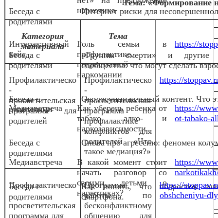
нет» на предложение
Тема: «Формирование 
наркотика
Беседа с
Интернет риски для несовершенно
родителями
Категория
Тема
Интерактивный
Роль семьи в
https://stop
материала
кейс
профилактике
Беседа с
«Группы смерти» и другие 
подростковой
родителями
сообщества: что могут сделать взро
наркомании
Профилактическо
Профилактическо
https://stoppav
-
-
Беседа с
Околосуицидальный контент. Что эт
просветительская
просветительская
Медиавстреча
Как уберечь ребенка от
https://www
родителями
программа для
программа по
табако- алко- и
ot-tabako-al
родителей
профилактике
наркозависимости
конфликтов для
родителей «Что
Беседа с
Снова про агрессию: феномен колу
такое медиация?»
родителями
Медиавстреча
В какой момент стоит
https://www
начать разговор со
narkotikakh
своими детьми о
Профилактическо
Программа
https://stoppav
Беседа с
Как понять, что подросток за
наркотиках?
-
работы по
obshcheniyu-dlya
родителями
смартфона.
просветительская
бесконфликтному
программа для
общению для