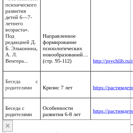
психического
развития
детей 6—7-
летнего
возраста».
Под
Направленное
редакцией Д.
формирование
Б. Эльконина,
психологических
А. Л.
новообразований…
Венгера...
(стр. 95-112)
http://psychlib.r
Беседа с
родителями
Кризис 7 лет
https://растимдете
Беседа с
Особенности
https://растимдете
родителями
развития 6-8 лет
×