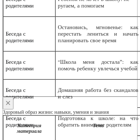
родителями
ругаем, а помогаем
Остановись, мгновенье: как
Беседа с
перестать лениться и начать
родителями
планировать свое время
Беседа с
Школа меня достала”: как
“
родителями
помочь ребенку увлечься учебой
Беседа с
Домашняя работа без скандалов
родителями
и слез
×
Здоровый образ жизни: навыки, умения и знания
Беседа с
Подготовка к школе: на что
родителями
обратить внимание родителям
Категория
Тема
материала