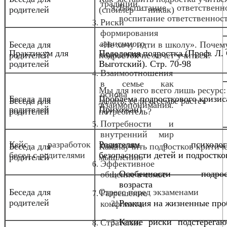
традиции.
Воспитание ответствен
родителей
(спойлер — никак)
воспитание ответственнос
Риски
формирования
зависимого
Беседа для
«Не хочу идти в школу». Почем
Практикум для
Педология подростка (Проф. Л. 
поведения.
родителей
подросток не хочет учиться?
родителей
Выготский). Стр. 70-98
Взаимоотношения
в семье как
Мы для него всего лишь ресурс:
основа
Беседа для
Проблема подросткового кризис
Беседа для
делать, если в семье растет
взаимопонимания.
родителей
Прихожан)
родителей
потребитель?
Потребности и
внутренний мир
Кейс разработок
Родителям о психологи
подростка.
Беседа для
Как научить подростков критич
бесед с родителями
безопасности детей и подростко
родителей
мышлению
Эффективное
Особенности подрост
общение в семье
возраста
Беседа для
Стресс перед экзаменами
Разрешение
родителей
Реакция на жизненные пр
конфликта.
Какие риски подстерегаю
Стратегии