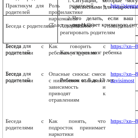
Ситуации, которые мог
Практикум для
Роль родителей в
http://stopp
кризисными для подростка
родителей
профилактике
Что делать, если ваш 
наркомании
переживает кризисную сит
(Толстоухова Н.С.)
Беседа с родителями
Асоциальное поведени
реагировать родителям
Беседа для
Беседа с
Как говорить с
https://xn--
родителей
Как устроен мозг ребенка
родителями
ребенком о курении
Беседа для
Беседа с
Опасные снюсы: смеси
https://xn-
родителей
Ребенок от 8 до 13 лет
родителями
с никотином вызывают
zavisimost
зависимость и
приводят к
отравлениям
Беседа с
Как понять, что
https://xn--
родителями
подросток принимает
наркотики