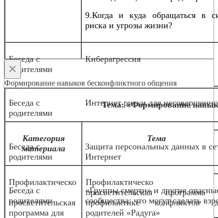
9.Когда и куда обращаться в с
риска и угрозы жизни?
Беседа с
Киберагрессия
×
родителями
Формирование навыков бесконфликтного общения
Беседа с
Интернет риски для несовершенн
Тема: «Формирование навык
родителями
Категория
Тема
Беседа с
Защита персональных данных в се
материала
родителями
Интернет
Профилактическо
Профилактическо
Беседа с
«Группы смерти» и другие опасны
-
просветительская программа 
родителями
сообщества: что могут сделать взр
просветительская
профилактике конфликтов д
программа для
родителей «Радуга»