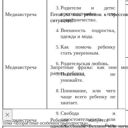
Родители и дети:
противостояние или
Медиавстреча
Готов ли ваш ребенок к стрессо
сотрудничество.
ситуации?
Внешность подростка,
одежда и мода.
Как помочь ребенку
стать уверенным.
Родительская любовь.
Медиавстреча
Запретные фразы: как они мог
ранить ребенка
Наказывая, не
унижайте.
Понимание, или чего
чаще всего ребенку не
хватает.
×
Свобода и
самостоятельность, или
Медиавстреча
Ребенок жалуется 
Тема «Возрастные особенности подростка»
«Я хочу быть
одноклассников: буллинг или нич