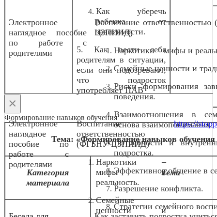
Как уберечь
ребенка от
Электронное
Воспитание ответственностью
зависимости.
наглядное пособие
ЦЗПИИД)
по работе с
5. Как вести себя
Наркотики – мифы и реаль
родителями
родителям в ситуации,
Семейные ценности и трад
если они подозревают,
что подросток
Риски формирования зав
употребляет ПАВ
поведения.
×
Взаимоотношения в се
Формирование навыков обучения
Электронное
Воспитание
https://stopp
основа взаимопонимания.
наглядное
ответственностью
Тема: «Формирование навыков обучения 
Потребности и внутрен
пособие по
(ФГБНУ ЦЗПИИД)
подростка.
работе с
Наркотики –
родителями
Эффективное общение в с
мифы и
Категория
Тема
реальность.
материала
Разрешение конфликта.
Семейные
Стратегии семейного восп
ценности и
Беседа для
Как заставить подростка учитьс