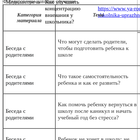
Формирование навыков обучения
Медиавстреча
Как улучшить
концентрацию
https://www.ya-rod
внимания у
shkolnika-uprazhn
Категория
Тема
материала
школьника?
Что могут сделать родители,
Беседа с
чтобы подготовить ребенка к
родителями
школе
Беседа с
Что такое самостоятельность
родителями
ребенка и как ее развить?
Как помочь ребенку вернуться в
Беседа с
школу после каникул и начать
родителями
учебный год без стресса?
Беседа с
Ребенок не хочет в школу: не