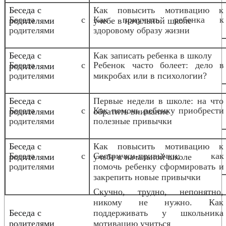
Беседа с
Как повысить мотивацию к
Беседа с
Как приучить ребенка к
родителями
учебе в начальной школе
родителями
здоровому образу жизни
Беседа с
Как записать ребенка в школу
Беседа с
Ребенок часто болеет: дело в
родителями
родителями
микробах или в психологии?
Беседа с
Первые недели в школе: на что
Беседа с
Как помочь ребенку приобрести
родителями
обратить внимание
родителями
полезные привычки
Беседа с
Как повысить мотивацию к
Беседа с
Сестрички-привычки: как
родителями
учебе в начальной школе
родителями
помочь ребенку сформировать и
закрепить новые привычки
Скучно, трудно, непонятно,
никому не нужно. Как
Беседа с
поддерживать у школьника
родителями
мотивацию учиться