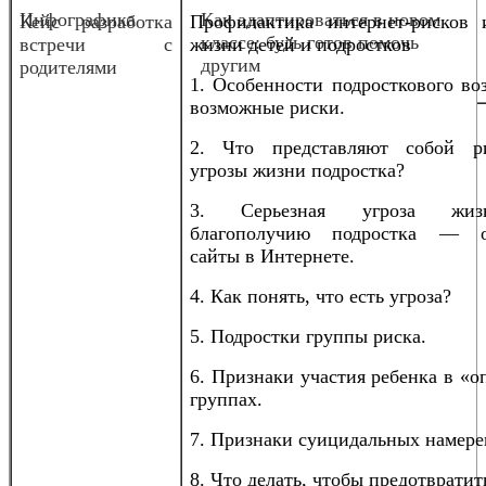
Инфографика
Как адаптироваться в новом
Кейс разработка
Профилактика интернет-рисков 
классе: будь готов помочь
встречи с
жизни детей и подростков
другим
родителями
1. Особенности подросткового во
возможные риски.
2. Что представляют собой р
угрозы жизни подростка?
3. Серьезная угроза жи
благополучию подростка — о
сайты в Интернете.
4. Как понять, что есть угроза?
5. Подростки группы риска.
6. Признаки участия ребенка в «
группах.
7. Признаки суицидальных намере
8. Что делать, чтобы предотвратит