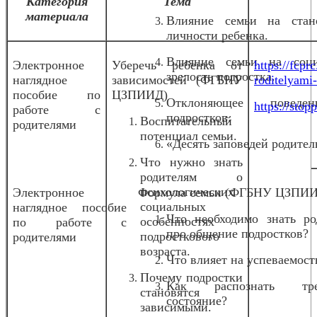
Категория
Тема
материала
Влияние семьи на стан
личности ребенка.
Влияние семьи на соц
Электронное
Уберечь ребенка от
https://fcpr
зрелость подростка.
наглядное
зависимостей (ФГБНУ
roditelyami
пособие по
ЦЗПИИД)
Отклоняющее повед
https://stopp
работе с
подростков.
Воспитательный
родителями
потенциал семьи.
«Десять заповедей родител
Что нужно знать
родителям о
психологических
Электронное
Формула семьи (ФГБНУ ЦЗПИ
социальных
наглядное пособие
Что необходимо знать ро
особенностях
по работе с
про общение подростков?
подросткового
родителями
возраста.
Что влияет на успеваемост
Почему подростки
Как распознать тре
становятся
состояние?
зависимыми.