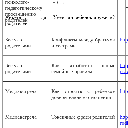
психолого-
Н.С.)
педагогическому
просвещению
Анкета для
Умеет ли ребенок дружить?
родителей
родителей
Беседа с
Конфликты между братьями
htt
родителями
и сестрами
Беседа с
Как выработать новые
htt
родителями
семейные правила
pra
Медиавстреча
Как строить с ребенком
htt
доверительные отношения
Медиавстреча
Токсичные фразы родителей
htt
rodi