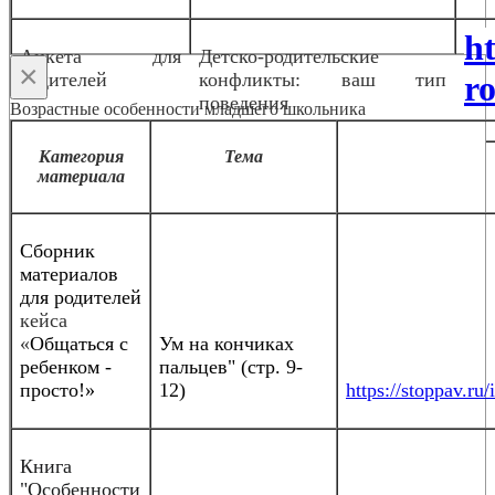
h
Анкета для
Детско-родительские
×
родителей
конфликты: ваш тип
ro
поведения
Возрастные особенности младшего школьника
Категория
Тема
материала
Сборник
материалов
для родителей
кейса
«
Общаться с
Ум на кончиках
ребенком -
пальцев" (стр. 9-
просто!»
12)
https://stoppav.
Книга
"Особенности