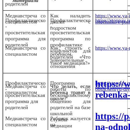
материала
родителей
Медиавстреча со
Как наладить
https://www.ya-r
Профилактическо
Профилактическо
https://stoppav
специалистом
диалог с
istochniki-v-po
-
-
подростком
просветительская
просветительская
программа для
программа по
родителей
профилактике
Медиа
встреча со
Как строить с
https://www.ya-r
конфликтов для
специалистом
ребенком
родителей «Что
доверительные
такое медиация?»
отношения
https://w
Профилактическо
Программа
https://stoppav
Медиа
встреча со
Что делать, если
-
работы по
obshcheniyu-dlya
специалистом
ребенка травят в
rebenka-
просветительская
бесконфликтному
школе?
программа для
общению для
родителей
родителей на базе
школьной
https://
Медиавстреча со
Ребенок жалуется
службы
специалистом
на
na-odnok
медиации