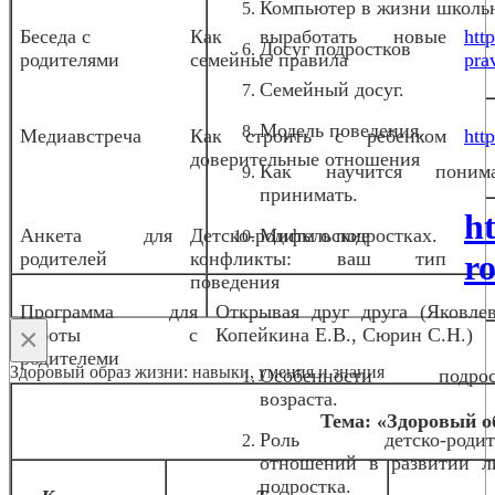
Компьютер в жизни школь
Беседа с
Как выработать новые
htt
Досуг подростков
родителями
семейные правила
pra
Семейный досуг.
Модель поведения.
Медиавстреча
Как строить с ребенком
htt
доверительные отношения
Как научится пони
принимать.
h
Анкета для
Детско-родительские
Мифы о подростках.
родителей
конфликты: ваш тип
ro
поведения
Программа для
Открывая друг друга (Яковлев
×
работы с
Копейкина Е.В., Сюрин С.Н.)
родителеми
Здоровый образ жизни: навыки, умения и знания
Особенности подрост
возраста.
Тема: «Здоровый о
Роль детско-родите
отношений в развитии л
подростка.