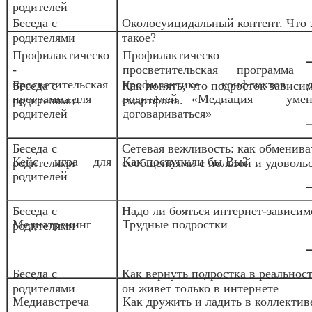
родителей
Беседа с
Околосуицидальный контент. Что 
родителями
такое?
Профилактическо
Профилактическо
-
просветительская программа 
просветительская
профилактике конфликтов д
Беседа с
Как понять, что подросток зависим
программа для
родителей «Медиация – умен
родителями
смартфона.
родителей
договариваться»
Беседа с
Сетевая вежливость: как обменива
Кейс игра для
Как поступили бы Вы?
родителями
сообщениями с пользой и удоволь
родителей
Беседа с
Надо ли бояться интернет-зависим
Медиа
тренинг
Трудные подростки
родителями
Беседа с
Как вернуть подростка в реальност
родителями
он живет только в интернете
Медиавстреча
Как дружить и ладить в коллектив