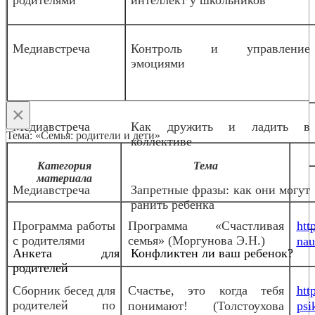
родителями
интеллект у школьников
Медиавстреча
Контроль и управление
эмоциями
×
Медиавстреча
Как дружить и ладить в
Тема: «Семья: родители и дети»
коллективе
Категория
Тема
материала
Медиавстреча
Запретные фразы: как они могут
ранить ребенка
Программа работы
Программа «Счастливая
htt
с родителями
семья» (Моргунова Э.Н.)
nau
Анкета для
Конфликтен ли ваш ребенок?
родителей
Сборник бесед для
Счастье, это когда тебя
htt
родителей по
понимают! (Толстоухова
psi