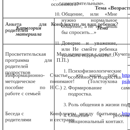
самостоятельным».
особенного?
о
Тема «Возраст
Общение, или «Мне
нужно нормальное
Анкета для
Конфликтен ли ваш ребенок?
общение, а не так, лишь
Категория
Тема
родителей
бы спросить...»
материала
Доверие и уважение,
или Не смейте ребенка
Просветительская
Мир начинается с семьи (Кучег
унижать подозревать...
программа для
П.П.)
родителей
Психофизиологические
подростков
Информационно-
Счастье, это когда тебя
htt
особенности подростка.
методическое
понимают! (Толстоухова
psi
пособие по
Н.С.)
Формирование само
работе с семьей
подростка.
Роль общения в жизни под
Беседа с
Конфликты между братьями
htt
Общение с ребен
родителями
и сестрами
эмоциональный контакт.