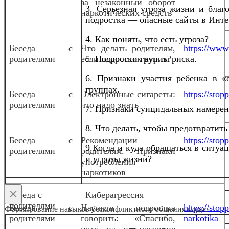
за незаконный оборот
3. Серьезная угроза жизни и благ
наркотических средств
подростка — опасные сайты в Инте
4. Как понять, что есть угроза?
Беседа с
Что делать родителям,
https://www.
родителями
если подросток курит?
5. Подростки группы риска.
6. Признаки участия ребенка в «
группах.
Беседа с
Электронные сигареты:
https://sto
родителями
что надо знать
7. Признаки суицидальных намерен
8. Что делать, чтобы предотвратить
Беседа с
Рекомендации
https://stop
9.Когда и куда обращаться в ситуа
родителями
родителям. Признаки
и угрозы жизни?
употребления
наркотиков
×
Беседа с
Киберагрессия
родителями
Беседа с
Научите подростка
https://stop
Формирование навыков бесконфликтного общения подро
родителями
говорить: «Спасибо,
narkotika