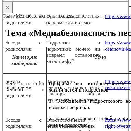
×
Тема «Медиабезопасность несовершеннолетних»
Беседа с
Профилактика
https://www.
родителями
наркомании в семье
Тема «Медиабезопасность не
Беседа с
Подростки и
https://www
родителями
наркотики: можно ли
ostanovit-ka
вовремя остановить
Категория
Тема
катастрофу?
материала
Беседа с
Зависимость от
https://www.
Кейс разработка
Профилактика интернет-рисков
родителями
алкоголя и наркотиков:
riska-razvit
встречи с
жизни детей и подростков
факторы риска
родителями
развития у подростков
1. Особенности подросткового во
возможные риски.
2. Что представляют собой риски 
Беседа с
Ответственность
https://www.
жизни подростка?
родителями
несовершеннолетних
right/otvet