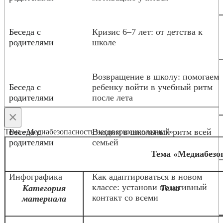
Беседа с
Кризис 6–7 лет: от детства к
родителями
школе
Возвращение в школу: помогаем
Беседа с
ребенку войти в учебный ритм
родителями
после лета
×
Беседа с
Входим в школьный ритм всей
Тема «Медиабезопасность несовершеннолетних»
родителями
семьей
Тема «Медиабезо
Инфографика
Как адаптироваться в новом
классе: установи позитивный
Категория
Тема
контакт со всеми
материала