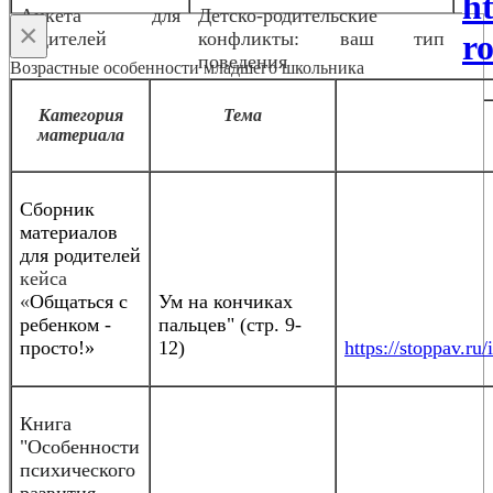
h
Анкета для
Детско-родительские
×
родителей
конфликты: ваш тип
ro
поведения
Возрастные особенности младшего школьника
Категория
Тема
материала
Сборник
материалов
для родителей
кейса
«
Общаться с
Ум на кончиках
ребенком -
пальцев" (стр. 9-
просто!»
12)
https://stoppav.
Книга
"Особенности
психического
развития