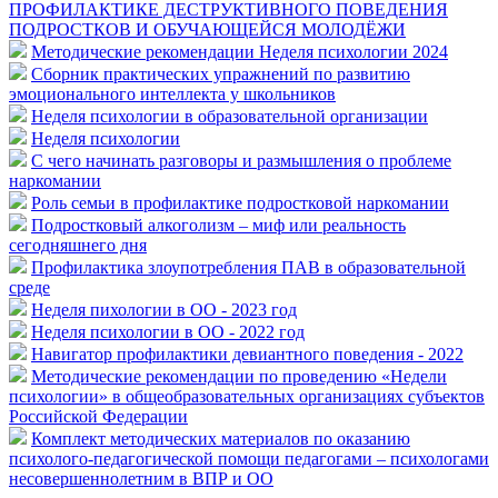
ПРОФИЛАКТИКЕ ДЕСТРУКТИВНОГО ПОВЕДЕНИЯ
ПОДРОСТКОВ И ОБУЧАЮЩЕЙСЯ МОЛОДЁЖИ
Методические рекомендации Неделя психологии 2024
Сборник практических упражнений по развитию
эмоционального интеллекта у школьников
Неделя психологии в образовательной организации
Неделя психологии
С чего начинать разговоры и размышления о проблеме
наркомании
Роль семьи в профилактике подростковой наркомании
Подростковый алкоголизм – миф или реальность
сегодняшнего дня
Профилактика злоупотребления ПАВ в образовательной
среде
Неделя пихологии в ОО - 2023 год
Неделя психологии в ОО - 2022 год
Навигатор профилактики девиантного поведения - 2022
Методические рекомендации по проведению «Недели
психологии» в общеобразовательных организациях субъектов
Российской Федерации
Комплект методических материалов по оказанию
психолого-педагогической помощи педагогами – психологами
несовершеннолетним в ВПР и ОО