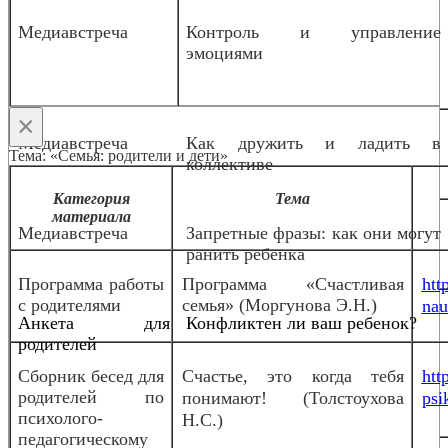
Медиавстреча
Контроль и управление
эмоциями
×
Медиавстреча
Как дружить и ладить в
Тема: «Семья: родители и дети»
коллективе
Категория
Тема
материала
Медиавстреча
Запретные фразы: как они могут
ранить ребенка
Программа работы
Программа «Счастливая
htt
с родителями
семья» (Моргунова Э.Н.)
nau
Анкета для
Конфликтен ли ваш ребенок?
родителей
Сборник бесед для
Счастье, это когда тебя
htt
родителей по
понимают! (Толстоухова
psi
психолого-
Н.С.)
педагогическому