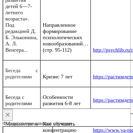
детей 6—7-
летнего
возраста».
Под
Направленное
редакцией Д.
формирование
Б. Эльконина,
психологических
А. Л.
новообразований…
Венгера...
(стр. 95-112)
http://psychlib.r
Беседа с
родителями
Кризис 7 лет
https://растимдете
Беседа с
Особенности
https://растимдете
родителями
развития 6-8 лет
×
Формирование навыков обучения
Медиавстреча
Как улучшить
концентрацию
https://www.ya-rod