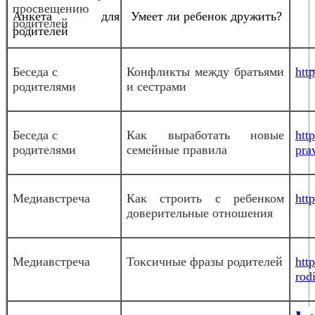
просвещению
Анкета для
Умеет ли ребенок дружить?
родителей
родителей
Беседа с
Конфликты между братьями
htt
родителями
и сестрами
Беседа с
Как выработать новые
htt
родителями
семейные правила
pra
Медиавстреча
Как строить с ребенком
htt
доверительные отношения
Медиавстреча
Токсичные фразы родителей
htt
rodi