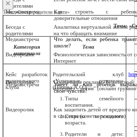
×
родителями
Медиавстреча
Как строить с ребенк
Тема: «Семья: родители и дети»
доверительные отношения
Тема: «С
Беседа с
Аналитика виртуальной жизни реб
родителями
на что обращать внимание
Медиавстреча
Что делать, если ребенка травя
школе?
Категория
Тема
материала
Видеоролик
Физиологическая зависимость от с
Интернет
Кейс разработок
Родительский клуб
http
родительского
«Успешные родители»
Видеоролик
Социальная реклама "Безопасный
Медиавстреча
Умеет ли ваш ребенок выража
клуба
(Попова А.О.)
интернет - детям" (онлайн груминг
свои чувства?
Типы семейного
воспитания.
Видеоролик
Как защитить детей от вредного к
в соцсетях (советы психолога)
Секреты переходного
возраста.
Родители и дети: