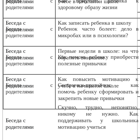
Беседа с
Как приучить ребенка к
родителями
учебе в начальной школе
родителями
здоровому образу жизни
Беседа с
Как записать ребенка в школу
Беседа с
Ребенок часто болеет: дело в
родителями
родителями
микробах или в психологии?
Беседа с
Первые недели в школе: на что
Беседа с
Как помочь ребенку приобрести
родителями
обратить внимание
родителями
полезные привычки
Беседа с
Как повысить мотивацию к
Беседа с
Сестрички-привычки: как
родителями
учебе в начальной школе
родителями
помочь ребенку сформировать и
закрепить новые привычки
Скучно, трудно, непонятно,
никому не нужно. Как
Беседа с
поддерживать у школьника
родителями
мотивацию учиться