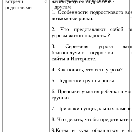
классе: будь готов помочь
встречи с
жизни детей и подростков
другим
родителями
1. Особенности подросткового во
возможные риски.
2. Что представляют собой р
угрозы жизни подростка?
3. Серьезная угроза жи
благополучию подростка — о
сайты в Интернете.
4. Как понять, что есть угроза?
5. Подростки группы риска.
6. Признаки участия ребенка в «
группах.
7. Признаки суицидальных намере
8. Что делать, чтобы предотвратит
9.Когда и куда обращаться в с