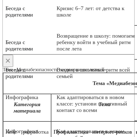
Беседа с
Кризис 6–7 лет: от детства к
родителями
школе
Возвращение в школу: помогаем
Беседа с
ребенку войти в учебный ритм
родителями
после лета
×
Беседа с
Входим в школьный ритм всей
Тема «Медиабезопасность несовершеннолетних»
родителями
семьей
Тема «Медиабезо
Инфографика
Как адаптироваться в новом
классе: установи позитивный
Категория
Тема
контакт со всеми
материала
Инфографика
Как адаптироваться в новом
Кейс разработка
Профилактика интернет-рисков 