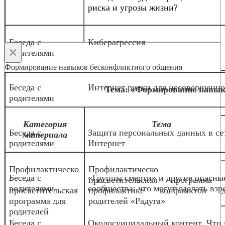
риска и угрозы жизни?
Беседа с
Киберагрессия
×
родителями
Формирование навыков бесконфликтного общения
Беседа с
Интернет риски для несовершенн
Тема: «Формирование навык
родителями
Категория
Тема
Беседа с
Защита персональных данных в се
материала
родителями
Интернет
Профилактическо
Профилактическо
Беседа с
«Группы смерти» и другие опасны
-
просветительская программа 
родителями
сообщества: что могут сделать взр
просветительская
профилактике конфликтов д
программа для
родителей «Радуга»
родителей
Беседа с
Околосуицидальный контент. Что 