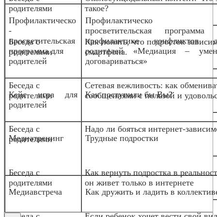
родителями
такое?
Профилактическо
Профилактическо
-
просветительская программа 
просветительская
профилактике конфликтов д
Беседа с
Как понять, что подросток зависим
программа для
родителей «Медиация – умен
родителями
смартфона.
родителей
договариваться»
Беседа с
Сетевая вежливость: как обменива
Кейс игра для
Как поступили бы Вы?
родителями
сообщениями с пользой и удоволь
родителей
Беседа с
Надо ли бояться интернет-зависим
Медиа
тренинг
Трудные подростки
родителями
Беседа с
Как вернуть подростка в реальност
родителями
он живет только в интернете
Медиавстреча
Как дружить и ладить в коллектив
Беседа с
Если ребенок хочет вести свой вид