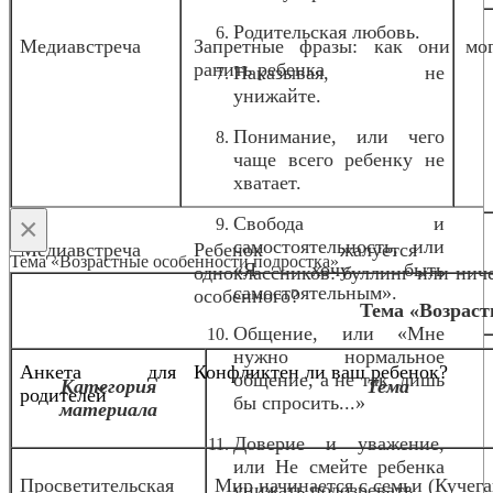
Родительская любовь.
Медиавстреча
Запретные фразы: как они мог
ранить ребенка
Наказывая, не
унижайте.
Понимание, или чего
чаще всего ребенку не
хватает.
×
Свобода и
самостоятельность, или
Медиавстреча
Ребенок жалуется 
Тема «Возрастные особенности подростка»
«Я хочу быть
одноклассников: буллинг или нич
самостоятельным».
особенного?
о
Тема «Возраст
Общение, или «Мне
нужно нормальное
Анкета для
Конфликтен ли ваш ребенок?
общение, а не так, лишь
Категория
Тема
родителей
бы спросить...»
материала
Доверие и уважение,
или Не смейте ребенка
Просветительская
Мир начинается с семьи (Кучег
унижать подозревать...