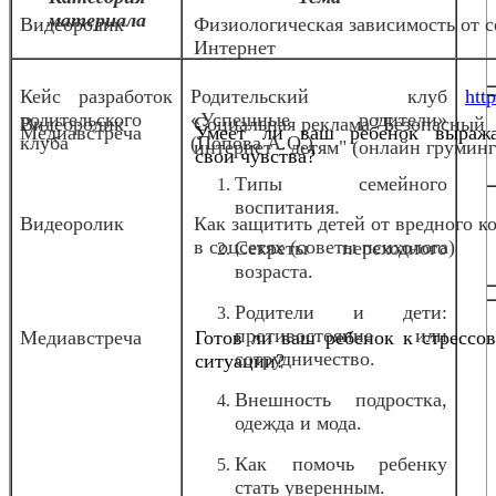
материала
Видеоролик
Физиологическая зависимость от с
Интернет
Кейс разработок
Родительский клуб
http
родительского
«Успешные родители»
Видеоролик
Социальная реклама "Безопасный
Медиавстреча
Умеет ли ваш ребенок выража
клуба
(Попова А.О.)
интернет - детям" (онлайн груминг
свои чувства?
Типы семейного
воспитания.
Видеоролик
Как защитить детей от вредного к
в соцсетях (советы психолога)
Секреты переходного
возраста.
Родители и дети:
противостояние или
Медиавстреча
Готов ли ваш ребенок к стрессо
сотрудничество.
ситуации?
Внешность подростка,
одежда и мода.
Как помочь ребенку
стать уверенным.