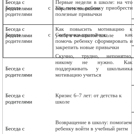
Беседа с
Первые недели в школе: на что
Беседа с
Как помочь ребенку приобрести
родителями
обратить внимание
родителями
полезные привычки
Беседа с
Как повысить мотивацию к
Беседа с
Сестрички-привычки: как
родителями
учебе в начальной школе
родителями
помочь ребенку сформировать и
закрепить новые привычки
Скучно, трудно, непонятно,
никому не нужно. Как
Беседа с
поддерживать у школьника
родителями
мотивацию учиться
Беседа с
Кризис 6–7 лет: от детства к
родителями
школе
Возвращение в школу: помогаем
Беседа с
ребенку войти в учебный ритм