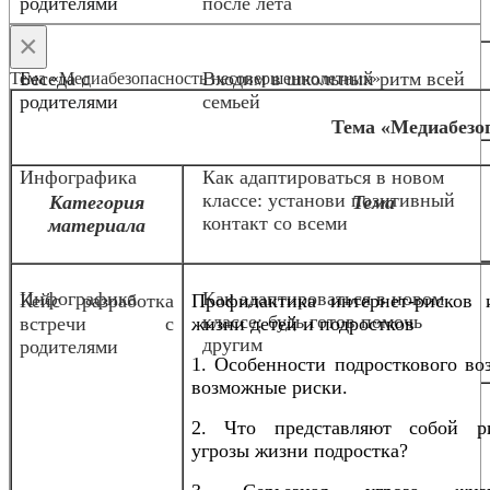
родителями
после лета
×
Беседа с
Входим в школьный ритм всей
Тема «Медиабезопасность несовершеннолетних»
родителями
семьей
Тема «Медиабезо
Инфографика
Как адаптироваться в новом
классе: установи позитивный
Категория
Тема
контакт со всеми
материала
Инфографика
Как адаптироваться в новом
Кейс разработка
Профилактика интернет-рисков 
классе: будь готов помочь
встречи с
жизни детей и подростков
другим
родителями
1. Особенности подросткового во
возможные риски.
2. Что представляют собой р
угрозы жизни подростка?