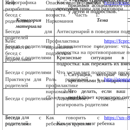
Инфографика
Как адаптироваться в новом кла
Кейс
Опасности и риски
https://fcpr
признаки асоциального по
продумай темы для разговора
разработок
подросткового
у детей и подростков.
бесед с
возраста.
Часть 1.
Категория
Тема
родителями
Наркомания
материала
Беседа для
Антисценарий в поведении под
родителей
Кейс
Профилактика
https://fcpr
Беседа с родителями
Делинквентное поведение: что
разработок
наркомании у
подростка на противоправные п
бесед с
подростков
Беседа с родителями
Кризисные ситуации в
родителями
подростка: как пережить их вме
Беседа с родителями
Что заставляет подростков риск
Ситуации, которые мог
Практикум для
Роль родителей в
http://stopp
кризисными для подростка
родителей
профилактике
Что делать, если ваш 
наркомании
переживает кризисную сит
(Толстоухова Н.С.)
Беседа с родителями
Асоциальное поведени
реагировать родителям
Беседа для
Беседа с
Как говорить с
https://xn--
родителей
Как устроен мозг ребенка
родителями
ребенком о курении