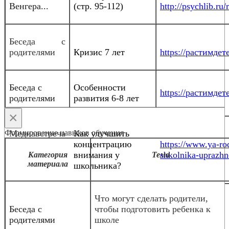
Венгера...
(стр. 95-112)
http://psychlib.r
Беседа с
родителями
Кризис 7 лет
https://растимдете
Беседа с
Особенности
https://растимдете
родителями
развития 6-8 лет
×
Формирование навыков обучения
Медиавстреча
Как улучшить
концентрацию
https://www.ya-rod
внимания у
shkolnika-uprazhn
Категория
Тема
материала
школьника?
Что могут сделать родители,
Беседа с
чтобы подготовить ребенка к
родителями
школе