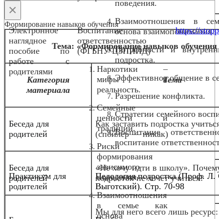
поведения.
×
Взаимоотношения в се
Формирование навыков обучения
Электронное
Воспитание
https://stopp
основа взаимопонимания.
наглядное
ответственностью
Тема: «Формирование навыков обучения 
Потребности и внутрен
пособие по
(ФГБНУ ЦЗПИИД)
подростка.
работе с
Наркотики –
родителями
Эффективное общение в с
мифы и
Категория
Тема
реальность.
материала
Разрешение конфликта.
Семейные
Стратегии семейного восп
ценности и
Беседа для
Как заставить подростка учитьс
традиции.
Воспитание ответствен
родителей
(спойлер — никак)
воспитание ответственнос
Риски
формирования
зависимого
Беседа для
«Не хочу идти в школу». Почем
Практикум для
Педология подростка (Проф. Л. 
поведения.
родителей
подросток не хочет учиться?
родителей
Выготский). Стр. 70-98
Взаимоотношения
в семье как
Мы для него всего лишь ресурс:
основа