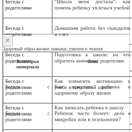
Беседа с
Школа меня достала”: как
“
родителями
помочь ребенку увлечься учебой
Беседа с
Домашняя работа без скандалов
родителями
и слез
×
Здоровый образ жизни: навыки, умения и знания
Беседа с
Подготовка к школе: на что
родителями
обратить внимание родителям
Категория
Тема
материала
Беседа с
Как повысить мотивацию к
Беседа с
Как приучить ребенка к
родителями
учебе в начальной школе
родителями
здоровому образу жизни
Беседа с
Как записать ребенка в школу
Беседа с
Ребенок часто болеет: дело в
родителями
родителями
микробах или в психологии?