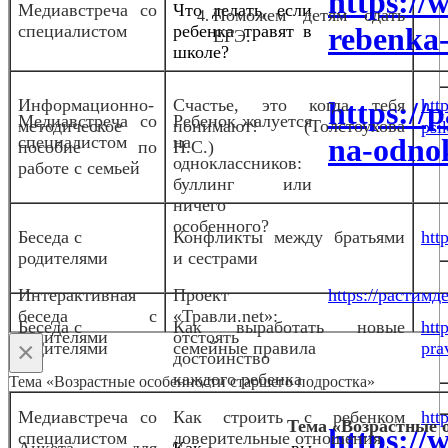
https://w
Медиа
встреча со
Что делать, если
Поможем детям сдать
специалистом
ребенка травят в
rebenka-
ЕГЭ.
школе?
Информационно-
Счастье, это когда тебя
https://
htt
Медиавстреча со
Ребенок жалуется
методическое
понимают! (Толстоухова
psi
специалистом
на
na-odnok
пособие по
Н.С.)
одноклассников:
работе с семьей
буллинг или
ничего
особенного?
Беседа с
Конфликты между братьями
htt
родителями
и сестрами
Интерактивная
Проект
https://растимде
беседа с
«Травли.net»:
Беседа с
Как выработать новые
htt
родителями
отстоять
×
родителями
семейные правила
pra
достоинство
каждого ребенка
Тема «Возрастные особенности старшего подростка»
Медиа
встреча со
Как строить с ребенком
htt
Тема «Возрастные 
https://
специалистом
доверительные отношения
Анкета для
Как вы