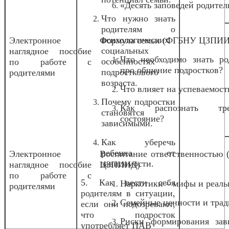
«Десять заповедей родител
Что нужно знать
родителям о
психологических
Электронное
Формула семьи (ФГБНУ ЦЗПИ
социальных
наглядное пособие
Что необходимо знать ро
особенностях
по работе с
про общение подростков?
подросткового
родителями
возраста.
Что влияет на успеваемост
Почему подростки
Как распознать тре
становятся
состояние?
зависимыми.
Как уберечь
ребенка от
Электронное
Воспитание ответственностью
зависимости.
наглядное пособие
ЦЗПИИД)
по работе с
5. Как вести себя
Наркотики – мифы и реаль
родителями
родителям в ситуации,
Семейные ценности и трад
если они подозревают,
что подросток
Риски формирования зав
употребляет ПАВ