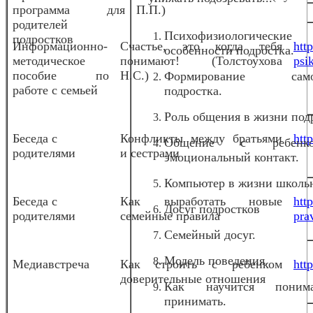
программа для
П.П.)
родителей
Психофизиологические
подростков
Информационно-
Счастье, это когда тебя
htt
особенности подростка.
методическое
понимают! (Толстоухова
psi
пособие по
Н.С.)
Формирование само
работе с семьей
подростка.
Роль общения в жизни под
Беседа с
Конфликты между братьями
htt
Общение с ребен
родителями
и сестрами
эмоциональный контакт.
Компьютер в жизни школь
Беседа с
Как выработать новые
htt
Досуг подростков
родителями
семейные правила
pra
Семейный досуг.
Модель поведения.
Медиавстреча
Как строить с ребенком
htt
доверительные отношения
Как научится пони
принимать.