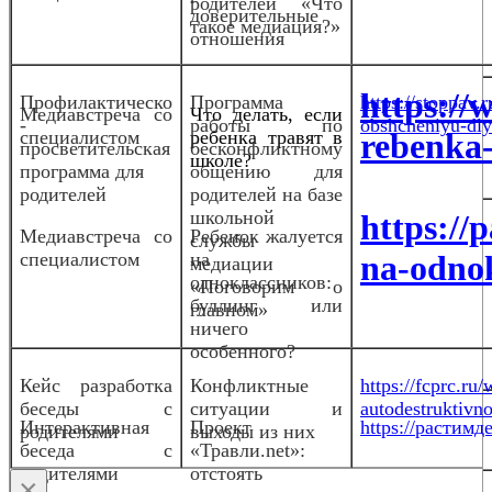
родителей «Что
доверительные
такое медиация?»
отношения
https://w
Профилактическо
Программа
https://stoppav
Медиа
встреча со
Что делать, если
-
работы по
obshcheniyu-dlya
специалистом
ребенка травят в
rebenka-
просветительская
бесконфликтному
школе?
программа для
общению для
родителей
родителей на базе
школьной
https://
Медиавстреча со
Ребенок жалуется
службы
специалистом
на
na-odnok
медиации
одноклассников:
«Поговорим о
буллинг или
главном»
ничего
особенного?
Кейс разработка
Конфликтные
https://fcprc.ru
беседы с
ситуации и
autodestruktivn
Интерактивная
Проект
https://растимде
родителями
выходы из них
беседа с
«Травли.net»:
родителями
отстоять
×