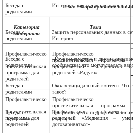
Беседа с
Интернет риски для несовершенн
Тема: «Формирование навык
родителями
Категория
Тема
Беседа с
Защита персональных данных в се
материала
родителями
Интернет
Профилактическо
Профилактическо
Беседа с
«Группы смерти» и другие опасны
-
просветительская программа 
родителями
сообщества: что могут сделать взр
просветительская
профилактике конфликтов д
программа для
родителей «Радуга»
родителей
Беседа с
Околосуицидальный контент. Что 
родителями
такое?
Профилактическо
Профилактическо
-
просветительская программа 
просветительская
профилактике конфликтов д
Беседа с
Как понять, что подросток зависим
программа для
родителей «Медиация – умен
родителями
смартфона.
родителей
договариваться»