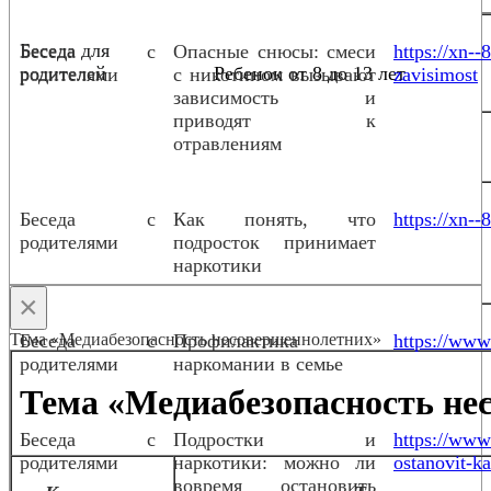
Беседа для
Беседа с
Опасные снюсы: смеси
https://xn-
родителей
Ребенок от 8 до 13 лет
родителями
с никотином вызывают
zavisimost
зависимость и
приводят к
отравлениям
Беседа с
Как понять, что
https://xn--
родителями
подросток принимает
наркотики
×
Тема «Медиабезопасность несовершеннолетних»
Беседа с
Профилактика
https://www.
родителями
наркомании в семье
Тема «Медиабезопасность не
Беседа с
Подростки и
https://www
родителями
наркотики: можно ли
ostanovit-ka
вовремя остановить