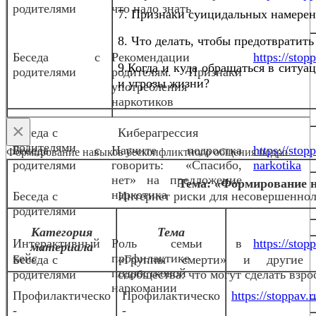
родителями
что надо знать
7. Признаки суицидальных намерен
8. Что делать, чтобы предотвратить
Беседа с
Рекомендации
https://stop
9.Когда и куда обращаться в ситуа
родителями
родителям. Признаки
и угрозы жизни?
употребления
наркотиков
×
Беседа с
Киберагрессия
родителями
Беседа с
Научите подростка
https://stop
Формирование навыков бесконфликтного общения подро
родителями
говорить: «Спасибо,
narkotika
нет» на предложение
Тема: «Формирование 
наркотика
Беседа с
Интернет риски для несовершенно
родителями
Категория
Тема
Интерактивный
Роль семьи в
https://stop
материала
кейс
профилактике
Беседа с
«Группы смерти» и другие 
подростковой
родителями
сообщества: что могут сделать взро
наркомании
Профилактическо
Профилактическо
https://stoppav
-
-