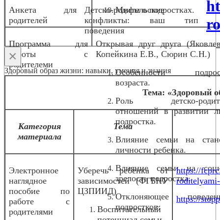
h
Анкета для
Детско-родительские
Мифы о подростках.
родителей
конфликты: ваш тип
ro
поведения
Программа для
Открывая друг друга (Яковлев
×
работы с
Копейкина Е.В., Сюрин С.Н.)
родителеми
Здоровый образ жизни: навыки, умения и знания
Особенности подрост
возраста.
Тема: «Здоровый о
Роль детско-родите
отношений в развитии л
подростка.
Категория
Тема
материала
Влияние семьи на стан
личности ребенка.
Влияние семьи на соц
Электронное
Уберечь ребенка от
https://fcpr
зрелость подростка.
наглядное
зависимостей (ФГБНУ
roditelyami
пособие по
ЦЗПИИД)
Отклоняющее повед
https://stopp
работе с
подростков.
Воспитательный
родителями
потенциал семьи.