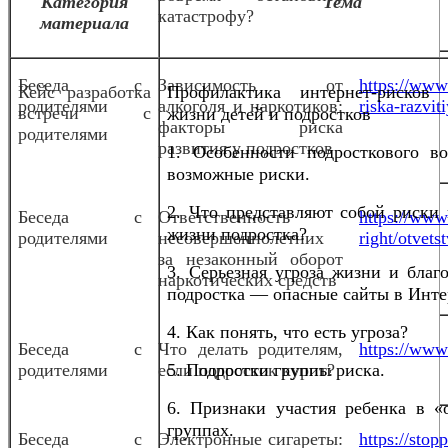
Категория
Тема
катастрофу?
материала
Беседа с
Зависимость от
https://www.
Кейс разработка
Профилактика интернет-рисков
родителями
алкоголя и наркотиков:
riska-razvit
встречи с
жизни детей и подростков
факторы риска
родителями
развития у подростков
1. Особенности подросткового во
возможные риски.
2. Что представляют собой риски 
Беседа с
Ответственность
https://www.
жизни подростка?
родителями
несовершеннолетних
right/otvet
за незаконный оборот
3. Серьезная угроза жизни и благ
наркотических средств
подростка — опасные сайты в Инте
4. Как понять, что есть угроза?
Беседа с
Что делать родителям,
https://www.
родителями
если подросток курит?
5. Подростки группы риска.
6. Признаки участия ребенка в «
группах.
Беседа с
Электронные сигареты:
https://sto