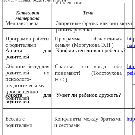
коллективе
Категория
Тема
материала
Медиавстреча
Запретные фразы: как они могут
ранить ребенка
Программа работы
Программа «Счастливая
htt
с родителями
семья» (Моргунова Э.Н.)
nau
Анкета для
Конфликтен ли ваш ребенок?
родителей
Сборник бесед для
Счастье, это когда тебя
htt
родителей по
понимают! (Толстоухова
psi
психолого-
Н.С.)
педагогическому
просвещению
Анкета для
Умеет ли ребенок дружить?
родителей
родителей
Беседа с
Конфликты между братьями
htt
родителями
и сестрами