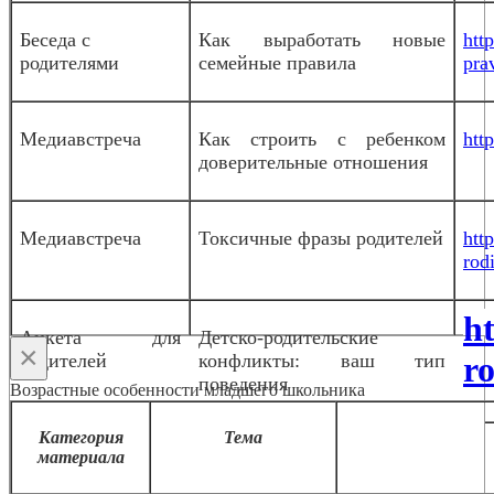
Беседа с
Как выработать новые
htt
родителями
семейные правила
pra
Медиавстреча
Как строить с ребенком
htt
доверительные отношения
Медиавстреча
Токсичные фразы родителей
htt
rodi
h
Анкета для
Детско-родительские
×
родителей
конфликты: ваш тип
ro
поведения
Возрастные особенности младшего школьника
Категория
Тема
материала