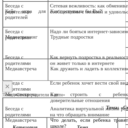
Беседа с
Сетевая вежливость: как обменива
Кейс игра для
Как поступили бы Вы?
родителями
сообщениями с пользой и удоволь
родителей
Беседа с
Надо ли бояться интернет-зависим
Медиа
тренинг
Трудные подростки
родителями
Беседа с
Как вернуть подростка в реальност
родителями
он живет только в интернете
Медиавстреча
Как дружить и ладить в коллектив
Беседа с
Если ребенок хочет вести свой вид
×
родителями
Медиавстреча
Как строить с ребенк
Тема: «Семья: родители и дети»
доверительные отношения
Тема: «С
Беседа с
Аналитика виртуальной жизни реб
родителями
на что обращать внимание
Медиавстреча
Что делать, если ребенка травя
школе?
Категория
Тема