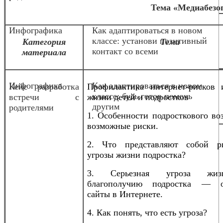
Тема «Медиабезо
Инфографика
Как адаптироваться в новом
классе: установи позитивный
Категория
Тема
контакт со всеми
материала
Инфографика
Как адаптироваться в новом
Кейс разработка
Профилактика интернет-рисков 
классе: будь готов помочь
встречи с
жизни детей и подростков
другим
родителями
1. Особенности подросткового во
возможные риски.
2. Что представляют собой р
угрозы жизни подростка?
3. Серьезная угроза жи
благополучию подростка — о
сайты в Интернете.
4. Как понять, что есть угроза?