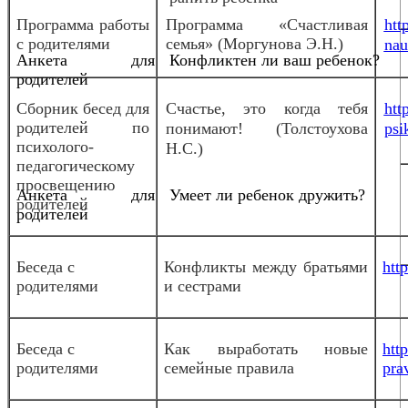
Программа работы
Программа «Счастливая
htt
с родителями
семья» (Моргунова Э.Н.)
nau
Анкета для
Конфликтен ли ваш ребенок?
родителей
Сборник бесед для
Счастье, это когда тебя
htt
родителей по
понимают! (Толстоухова
psi
психолого-
Н.С.)
педагогическому
просвещению
Анкета для
Умеет ли ребенок дружить?
родителей
родителей
Беседа с
Конфликты между братьями
htt
родителями
и сестрами
Беседа с
Как выработать новые
htt
родителями
семейные правила
pra