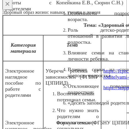
×
работы с
Копейкина Е.В., Сюрин С.Н.)
родителеми
Здоровый образ жизни: навыки, умения и знания
Особенности подрост
возраста.
Тема: «Здоровый о
Роль детско-родите
отношений в развитии л
подростка.
Категория
Тема
материала
Влияние семьи на стан
личности ребенка.
Влияние семьи на соц
Электронное
Уберечь ребенка от
https://fcpr
зрелость подростка.
наглядное
зависимостей (ФГБНУ
roditelyami
пособие по
ЦЗПИИД)
Отклоняющее повед
https://stopp
работе с
подростков.
Воспитательный
родителями
потенциал семьи.
«Десять заповедей родител
Что нужно знать
родителям о
психологических
Электронное
Формула семьи (ФГБНУ ЦЗПИ
социальных
наглядное пособие