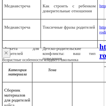
Медиавстреча
Как строить с ребенком
htt
доверительные отношения
Медиавстреча
Токсичные фразы родителей
htt
rodi
h
Анкета для
Детско-родительские
×
родителей
конфликты: ваш тип
ro
поведения
Возрастные особенности младшего школьника
Категория
Тема
материала
Сборник
материалов
для родителей
кейса