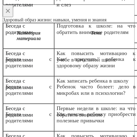
родителями
и слез
×
Здоровый образ жизни: навыки, умения и знания
Беседа с
Подготовка к школе: на что
родителями
обратить внимание родителям
Категория
Тема
материала
Беседа с
Как повысить мотивацию к
Беседа с
Как приучить ребенка к
родителями
учебе в начальной школе
родителями
здоровому образу жизни
Беседа с
Как записать ребенка в школу
Беседа с
Ребенок часто болеет: дело в
родителями
родителями
микробах или в психологии?
Беседа с
Первые недели в школе: на что
Беседа с
Как помочь ребенку приобрести
родителями
обратить внимание
родителями
полезные привычки
Беседа с
Как повысить мотивацию к