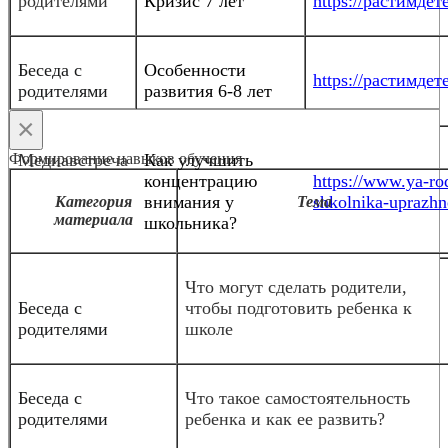
родителями
Кризис 7 лет
https://растимдете
Беседа с
Особенности
https://растимдете
родителями
развития 6-8 лет
×
Формирование навыков обучения
Медиавстреча
Как улучшить
концентрацию
https://www.ya-rod
внимания у
shkolnika-uprazhn
Категория
Тема
материала
школьника?
Что могут сделать родители,
Беседа с
чтобы подготовить ребенка к
родителями
школе
Беседа с
Что такое самостоятельность
родителями
ребенка и как ее развить?