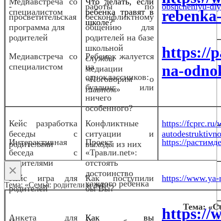
Медиа
встреча со
Что делать, если
-
работы по
obshcheniyu-dlya
специалистом
ребенка травят в
rebenka-
просветительская
бесконфликтному
школе?
программа для
общению для
родителей
родителей на базе
школьной
https://
Медиавстреча со
Ребенок жалуется
службы
специалистом
на
na-odnok
медиации
одноклассников:
«Поговорим о
буллинг или
главном»
ничего
особенного?
Кейс разработка
Конфликтные
https://fcprc.ru
беседы с
ситуации и
autodestruktivn
Интерактивная
Проект
https://растимде
родителями
выходы из них
беседа с
«Травли.net»:
родителями
отстоять
×
достоинство
Кейс игра для
Как поступили
https://www.ya-r
каждого ребенка
Тема: «Семья: родители и дети»
родителей
бы Вы?
Тема: «С
https://
Анкета для
Как вы