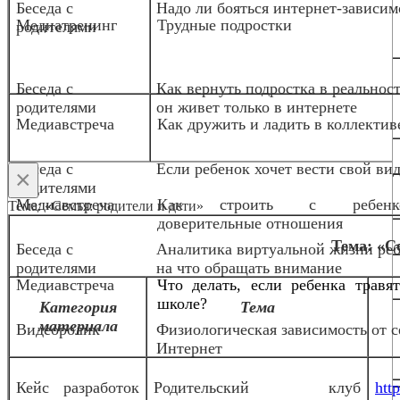
Беседа с
Надо ли бояться интернет-зависим
Медиа
тренинг
Трудные подростки
родителями
Беседа с
Как вернуть подростка в реальност
родителями
он живет только в интернете
Медиавстреча
Как дружить и ладить в коллектив
Беседа с
Если ребенок хочет вести свой вид
×
родителями
Медиавстреча
Как строить с ребенк
Тема: «Семья: родители и дети»
доверительные отношения
Тема: «С
Беседа с
Аналитика виртуальной жизни реб
родителями
на что обращать внимание
Медиавстреча
Что делать, если ребенка травя
школе?
Категория
Тема
материала
Видеоролик
Физиологическая зависимость от с
Интернет
Кейс разработок
Родительский клуб
http