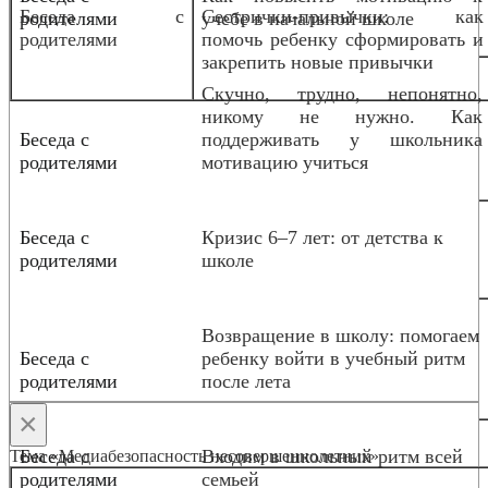
Беседа с
Сестрички-привычки: как
родителями
учебе в начальной школе
родителями
помочь ребенку сформировать и
закрепить новые привычки
Скучно, трудно, непонятно,
никому не нужно. Как
Беседа с
поддерживать у школьника
родителями
мотивацию учиться
Беседа с
Кризис 6–7 лет: от детства к
родителями
школе
Возвращение в школу: помогаем
Беседа с
ребенку войти в учебный ритм
родителями
после лета
×
Беседа с
Входим в школьный ритм всей
Тема «Медиабезопасность несовершеннолетних»
родителями
семьей