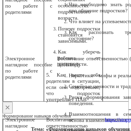
Что необходимо знать ро
особенностях
по работе с
про общение подростков?
подросткового
родителями
возраста.
Что влияет на успеваемост
Почему подростки
Как распознать тре
становятся
состояние?
зависимыми.
Как уберечь
ребенка от
Электронное
Воспитание ответственностью
зависимости.
наглядное пособие
ЦЗПИИД)
по работе с
5. Как вести себя
Наркотики – мифы и реаль
родителями
родителям в ситуации,
Семейные ценности и трад
если они подозревают,
что подросток
Риски формирования зав
употребляет ПАВ
поведения.
×
Взаимоотношения в се
Формирование навыков обучения
Электронное
Воспитание
https://stopp
основа взаимопонимания.
наглядное
ответственностью
Тема: «Формирование навыков обучения 