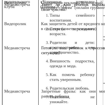
родительского
«Успешные родители»
Видеоролик
Социальная реклама "Безопасный
Медиавстреча
Умеет ли ваш ребенок выража
клуба
(Попова А.О.)
интернет - детям" (онлайн груминг
свои чувства?
Типы семейного
воспитания.
Видеоролик
Как защитить детей от вредного к
в соцсетях (советы психолога)
Секреты переходного
возраста.
Родители и дети:
противостояние или
Медиавстреча
Готов ли ваш ребенок к стрессо
сотрудничество.
ситуации?
Внешность подростка,
одежда и мода.
Как помочь ребенку
стать уверенным.
Родительская любовь.
Медиавстреча
Запретные фразы: как они мог
ранить ребенка
Наказывая, не
унижайте.