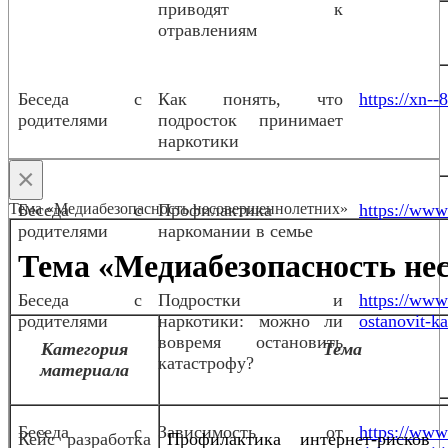
приводят к
отравлениям
Беседа с
Как понять, что
https://xn--
родителями
подросток принимает
наркотики
×
Тема «Медиабезопасность несовершеннолетних»
Беседа с
Профилактика
https://www.
родителями
наркомании в семье
Тема «Медиабезопасность не
Беседа с
Подростки и
https://www
родителями
наркотики: можно ли
ostanovit-ka
вовремя остановить
Категория
Тема
катастрофу?
материала
Беседа с
Зависимость от
https://www.
Кейс разработка
Профилактика интернет-рисков