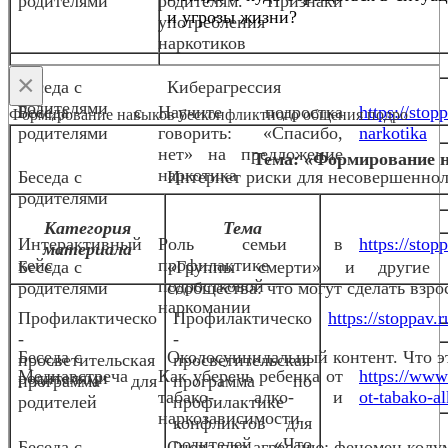
родителями
родителям. Признаки
и угрозы жизни?
употребления
наркотиков
×
Беседа с
Киберагрессия
родителями
Беседа с
Научите подростка
https://stop
Формирование навыков бесконфликтного общения подро
родителями
говорить: «Спасибо,
narkotika
нет» на предложение
Тема: «Формирование 
наркотика
Беседа с
Интернет риски для несовершенно
родителями
Категория
Тема
Интерактивный
Роль семьи в
https://stop
материала
кейс
профилактике
Беседа с
«Группы смерти» и другие 
подростковой
родителями
сообщества: что могут сделать взро
наркомании
Профилактическо
Профилактическо
https://stoppav
-
-
Беседа с
Околосуицидальный контент. Что эт
просветительская
просветительская
Медиавстреча
Как уберечь ребенка от
https://www
родителями
программа для
программа по
табако- алко- и
ot-tabako-al
родителей
профилактике
наркозависимости
конфликтов для
родителей «Что
Беседа с
Снова про агрессию: феномен колу