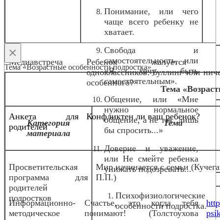
Понимание, или чего
чаще всего ребенку не
хватает.
×
Свобода и
самостоятельность, или
Медиавстреча
Ребенок жалуется 
Тема «Возрастные особенности подростка»
«Я хочу быть
одноклассников: буллинг или нич
самостоятельным».
особенного?
о
Тема «Возраст
Общение, или «Мне
нужно нормальное
Анкета для
Конфликтен ли ваш ребенок?
общение, а не так, лишь
Категория
Тема
родителей
бы спросить...»
материала
Доверие и уважение,
или Не смейте ребенка
Просветительская
Мир начинается с семьи (Кучег
унижать подозревать...
программа для
П.П.)
родителей
Психофизиологические
подростков
Информационно-
Счастье, это когда тебя
htt
особенности подростка.
методическое
понимают! (Толстоухова
psi