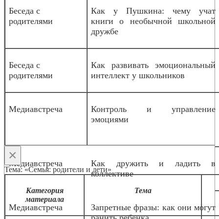
Беседа с
Как у Пушкина: чему учат
родителями
книги о необычной школьной
дружбе
Беседа с
Как развивать эмоциональный
родителями
интеллект у школьников
Медиавстреча
Контроль и управление
эмоциями
×
Медиавстреча
Как дружить и ладить в
Тема: «Семья: родители и дети»
коллективе
Категория
Тема
материала
Медиавстреча
Запретные фразы: как они могут
ранить ребенка