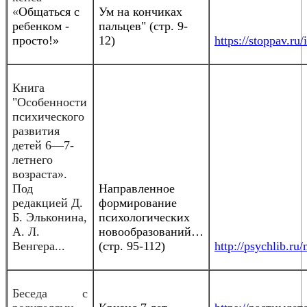
«
Общаться с
Ум на кончиках
ребенком -
пальцев" (стр. 9-
просто!»
12)
https://stoppav.
Книга
"Особенности
психического
развития
детей 6—7-
летнего
возраста».
Под
Направленное
редакцией Д.
формирование
Б. Эльконина,
психологических
А. Л.
новообразований…
Венгера...
(стр. 95-112)
http://psychlib.r
Беседа с