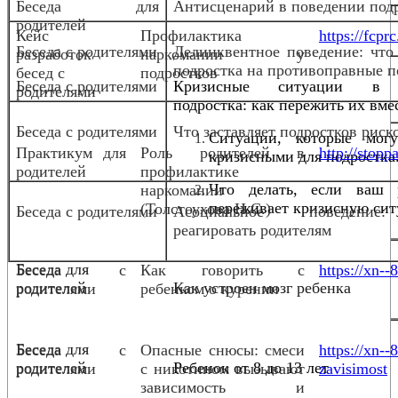
Беседа для
Антисценарий в поведении под
родителей
Кейс
Профилактика
https://fcpr
Беседа с родителями
Делинквентное поведение: что
разработок
наркомании у
подростка на противоправные п
бесед с
подростков
Беседа с родителями
Кризисные ситуации в
родителями
подростка: как пережить их вме
Беседа с родителями
Что заставляет подростков риск
Ситуации, которые мог
Практикум для
Роль родителей в
http://stopp
кризисными для подростка
родителей
профилактике
Что делать, если ваш 
наркомании
переживает кризисную сит
(Толстоухова Н.С.)
Беседа с родителями
Асоциальное поведени
реагировать родителям
Беседа для
Беседа с
Как говорить с
https://xn--
родителей
Как устроен мозг ребенка
родителями
ребенком о курении
Беседа для
Беседа с
Опасные снюсы: смеси
https://xn-
родителей
Ребенок от 8 до 13 лет
родителями
с никотином вызывают
zavisimost
зависимость и