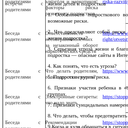
родителями
алкоголя и наркотиков:
riska-razvit
встречи с
жизни детей и подростков
факторы риска
родителями
развития у подростков
1. Особенности подросткового во
возможные риски.
2. Что представляют собой риски 
Беседа с
Ответственность
https://www.
жизни подростка?
родителями
несовершеннолетних
right/otvet
за незаконный оборот
3. Серьезная угроза жизни и благ
наркотических средств
подростка — опасные сайты в Инте
4. Как понять, что есть угроза?
Беседа с
Что делать родителям,
https://www.
родителями
если подросток курит?
5. Подростки группы риска.
6. Признаки участия ребенка в «
группах.
Беседа с
Электронные сигареты:
https://sto
родителями
что надо знать
7. Признаки суицидальных намерен
8. Что делать, чтобы предотвратить
Беседа с
Рекомендации
https://stop
9.Когда и куда обращаться в ситуа