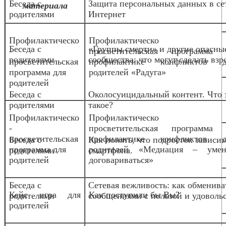
Беседа с
Защита персональных данных в се
материала
родителями
Интернет
Профилактическо
Профилактическо
Беседа с
«Группы смерти» и другие опасны
-
просветительская программа 
родителями
сообщества: что могут сделать взр
просветительская
профилактике конфликтов д
программа для
родителей «Радуга»
родителей
Беседа с
Околосуицидальный контент. Что 
родителями
такое?
Профилактическо
Профилактическо
-
просветительская программа 
просветительская
профилактике конфликтов д
Беседа с
Как понять, что подросток зависим
программа для
родителей «Медиация – умен
родителями
смартфона.
родителей
договариваться»
Беседа с
Сетевая вежливость: как обменива
Кейс игра для
Как поступили бы Вы?
родителями
сообщениями с пользой и удоволь
родителей