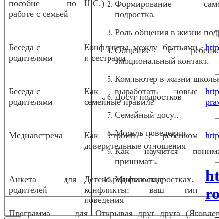
пособие по
Н.С.)
Формирование само
работе с семьей
подростка.
Роль общения в жизни под
Беседа с
Конфликты между братьями
htt
Общение с ребен
родителями
и сестрами
эмоциональный контакт.
Компьютер в жизни школь
Беседа с
Как выработать новые
htt
Досуг подростков
родителями
семейные правила
pra
Семейный досуг.
Модель поведения.
Медиавстреча
Как строить с ребенком
htt
доверительные отношения
Как научится пони
принимать.
h
Анкета для
Детско-родительские
Мифы о подростках.
родителей
конфликты: ваш тип
ro
поведения
Программа для
Открывая друг друга (Яковлев