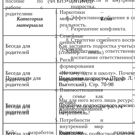
Потребности и внутрен
пособие по
(ФГБНУ ЦЗПИИД)
подростка.
работе с
Наркотики –
родителями
Эффективное общение в с
мифы и
Категория
Тема
реальность.
материала
Разрешение конфликта.
Семейные
Стратегии семейного восп
ценности и
Беседа для
Как заставить подростка учитьс
традиции.
Воспитание ответствен
родителей
(спойлер — никак)
воспитание ответственнос
Риски
формирования
зависимого
Беседа для
«Не хочу идти в школу». Почем
Практикум для
Педология подростка (Проф. Л. 
поведения.
родителей
подросток не хочет учиться?
родителей
Выготский). Стр. 70-98
Взаимоотношения
в семье как
Мы для него всего лишь ресурс:
основа
Беседа для
Проблема подросткового кризис
Беседа для
делать, если в семье растет
взаимопонимания.
родителей
Прихожан)
родителей
потребитель?
Потребности и
внутренний мир
Кейс разработок
Родителям о психологи
подростка.
Беседа для
Как научить подростков критич