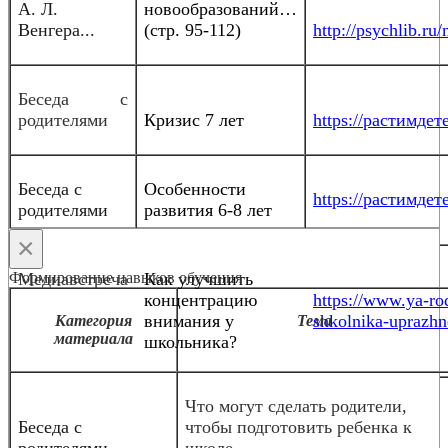
А. Л.
новообразований…
Венгера...
(стр. 95-112)
http://psychlib.r
Беседа с
родителями
Кризис 7 лет
https://растимдете
Беседа с
Особенности
https://растимдете
родителями
развития 6-8 лет
×
Формирование навыков обучения
Медиавстреча
Как улучшить
концентрацию
https://www.ya-rod
внимания у
shkolnika-uprazhn
Категория
Тема
материала
школьника?
Что могут сделать родители,
Беседа с
чтобы подготовить ребенка к
родителями
школе