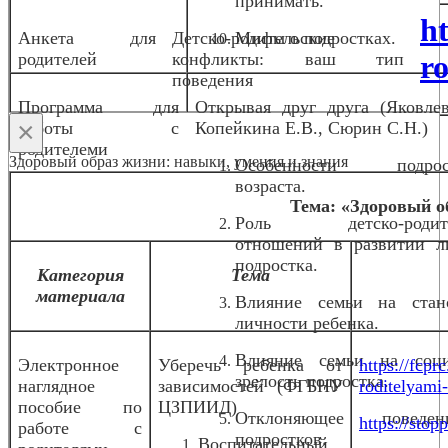
принимать.
h
Анкета для
Детско-родительские
Мифы о подростках.
родителей
конфликты: ваш тип
ro
поведения
Программа для
Открывая друг друга (Яковлев
×
работы с
Копейкина Е.В., Сюрин С.Н.)
родителеми
Здоровый образ жизни: навыки, умения и знания
Особенности подрост
возраста.
Тема: «Здоровый о
Роль детско-родите
отношений в развитии л
подростка.
Категория
Тема
материала
Влияние семьи на стан
личности ребенка.
Влияние семьи на соц
Электронное
Уберечь ребенка от
https://fcpr
зрелость подростка.
наглядное
зависимостей (ФГБНУ
roditelyami
пособие по
ЦЗПИИД)
Отклоняющее повед
https://stopp
работе с
подростков.
Воспитательный