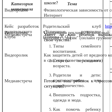
школе?
Категория
Тема
материала
Видеоролик
Физиологическая зависимость от с
Интернет
Кейс разработок
Родительский клуб
http
родительского
«Успешные родители»
Видеоролик
Социальная реклама "Безопасный
Медиавстреча
Умеет ли ваш ребенок выража
клуба
(Попова А.О.)
интернет - детям" (онлайн груминг
свои чувства?
Типы семейного
воспитания.
Видеоролик
Как защитить детей от вредного к
в соцсетях (советы психолога)
Секреты переходного
возраста.
Родители и дети:
противостояние или
Медиавстреча
Готов ли ваш ребенок к стрессо
сотрудничество.
ситуации?
Внешность подростка,
одежда и мода.
Как помочь ребенку