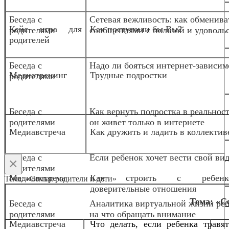
Беседа с
Сетевая вежливость: как обменива
Кейс игра для
Как поступили бы Вы?
родителями
сообщениями с пользой и удоволь
родителей
Беседа с
Надо ли бояться интернет-зависим
Медиа
тренинг
Трудные подростки
родителями
Беседа с
Как вернуть подростка в реальност
родителями
он живет только в интернете
Медиавстреча
Как дружить и ладить в коллектив
Беседа с
Если ребенок хочет вести свой вид
×
родителями
Медиавстреча
Как строить с ребенк
Тема: «Семья: родители и дети»
доверительные отношения
Тема: «С
Беседа с
Аналитика виртуальной жизни реб
родителями
на что обращать внимание
Медиавстреча
Что делать, если ребенка травя