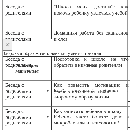
Беседа с
Школа меня достала”: как
“
родителями
помочь ребенку увлечься учебой
Беседа с
Домашняя работа без скандалов
родителями
и слез
×
Здоровый образ жизни: навыки, умения и знания
Беседа с
Подготовка к школе: на что
родителями
обратить внимание родителям
Категория
Тема
материала
Беседа с
Как повысить мотивацию к
Беседа с
Как приучить ребенка к
родителями
учебе в начальной школе
родителями
здоровому образу жизни
Беседа с
Как записать ребенка в школу
Беседа с
Ребенок часто болеет: дело в
родителями
родителями
микробах или в психологии?