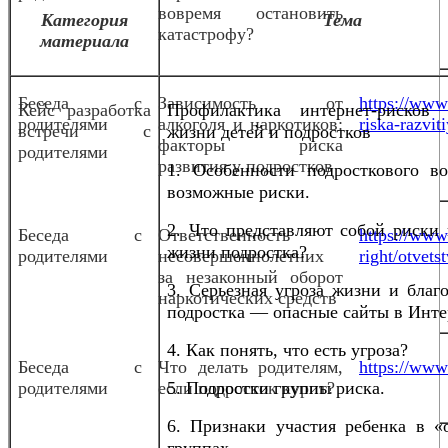
вовремя остановить
Категория
Тема
катастрофу?
материала
Беседа с
Зависимость от
https://www.
Кейс разработка
Профилактика интернет-рисков
родителями
алкоголя и наркотиков:
riska-razvit
встречи с
жизни детей и подростков
факторы риска
родителями
развития у подростков
1. Особенности подросткового во
возможные риски.
2. Что представляют собой риски 
Беседа с
Ответственность
https://www.
жизни подростка?
родителями
несовершеннолетних
right/otvet
за незаконный оборот
3. Серьезная угроза жизни и благ
наркотических средств
подростка — опасные сайты в Инте
4. Как понять, что есть угроза?
Беседа с
Что делать родителям,
https://www.
родителями
если подросток курит?
5. Подростки группы риска.
6. Признаки участия ребенка в «
группах.