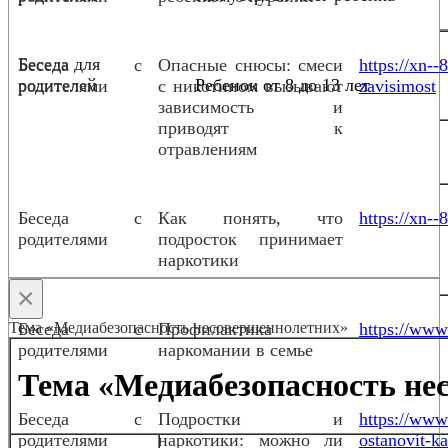
Беседа для
Беседа с
Опасные снюсы: смеси
https://xn-
родителей
Ребенок от 8 до 13 лет
родителями
с никотином вызывают
zavisimost
зависимость и
приводят к
отравлениям
Беседа с
Как понять, что
https://xn--
родителями
подросток принимает
наркотики
×
Тема «Медиабезопасность несовершеннолетних»
Беседа с
Профилактика
https://www.
родителями
наркомании в семье
Тема «Медиабезопасность не
Беседа с
Подростки и
https://www
родителями
наркотики: можно ли
ostanovit-ka