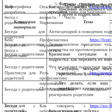
Факторы рисков и ос
Тема: «Профилактика а
Инфографика
Как адаптироваться в новом кла
Кейс
Опасности и риски
https://fcpr
признаки асоциального по
продумай темы для разговора
разработок
подросткового
у детей и подростков.
бесед с
возраста.
Часть 1.
Категория
Тема
родителями
Наркомания
материала
Беседа для
Антисценарий в поведении под
родителей
Кейс
Профилактика
https://fcpr
Беседа с родителями
Делинквентное поведение: что
разработок
наркомании у
подростка на противоправные п
бесед с
подростков
Беседа с родителями
Кризисные ситуации в
родителями
подростка: как пережить их вме
Беседа с родителями
Что заставляет подростков риск
Ситуации, которые мог
Практикум для
Роль родителей в
http://stopp
кризисными для подростка
родителей
профилактике
Что делать, если ваш 
наркомании
переживает кризисную сит
(Толстоухова Н.С.)
Беседа с родителями
Асоциальное поведени
реагировать родителям
Беседа для
Беседа с
Как говорить с
https://xn--
родителей
Как устроен мозг ребенка
родителями
ребенком о курении