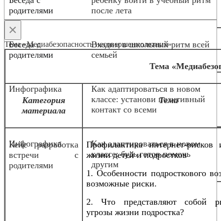
родителями
после лета
×
Беседа с
Входим в школьный ритм всей
Тема «Медиабезопасность несовершеннолетних»
родителями
семьей
Тема «Медиабезо
Инфографика
Как адаптироваться в новом
классе: установи позитивный
Категория
Тема
контакт со всеми
материала
Инфографика
Как адаптироваться в новом
Кейс разработка
Профилактика интернет-рисков 
классе: будь готов помочь
встречи с
жизни детей и подростков
другим
родителями
1. Особенности подросткового во
возможные риски.
2. Что представляют собой р
угрозы жизни подростка?