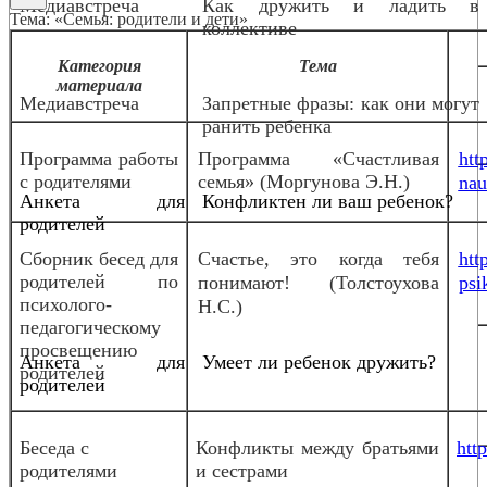
Медиавстреча
Как дружить и ладить в
Тема: «Семья: родители и дети»
коллективе
Категория
Тема
материала
Медиавстреча
Запретные фразы: как они могут
ранить ребенка
Программа работы
Программа «Счастливая
htt
с родителями
семья» (Моргунова Э.Н.)
nau
Анкета для
Конфликтен ли ваш ребенок?
родителей
Сборник бесед для
Счастье, это когда тебя
htt
родителей по
понимают! (Толстоухова
psi
психолого-
Н.С.)
педагогическому
просвещению
Анкета для
Умеет ли ребенок дружить?
родителей
родителей
Беседа с
Конфликты между братьями
htt
родителями
и сестрами