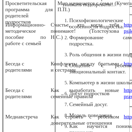
Просветительская
Мир начинается с семьи (Кучег
унижать подозревать...
программа для
П.П.)
родителей
Психофизиологические
подростков
Информационно-
Счастье, это когда тебя
htt
особенности подростка.
методическое
понимают! (Толстоухова
psi
пособие по
Н.С.)
Формирование само
работе с семьей
подростка.
Роль общения в жизни под
Беседа с
Конфликты между братьями
htt
Общение с ребен
родителями
и сестрами
эмоциональный контакт.
Компьютер в жизни школь
Беседа с
Как выработать новые
htt
Досуг подростков
родителями
семейные правила
pra
Семейный досуг.
Модель поведения.
Медиавстреча
Как строить с ребенком
htt
доверительные отношения
Как научится пони