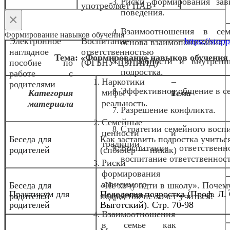
Риски формирования зав
употребляет ПАВ
поведения.
×
Взаимоотношения в се
Формирование навыков обучения
Электронное
Воспитание
https://stopp
основа взаимопонимания.
наглядное
ответственностью
Тема: «Формирование навыков обучения 
Потребности и внутрен
пособие по
(ФГБНУ ЦЗПИИД)
подростка.
работе с
Наркотики –
родителями
Эффективное общение в с
мифы и
Категория
Тема
реальность.
материала
Разрешение конфликта.
Семейные
Стратегии семейного восп
ценности и
Беседа для
Как заставить подростка учитьс
традиции.
Воспитание ответствен
родителей
(спойлер — никак)
воспитание ответственнос
Риски
формирования
зависимого
Беседа для
«Не хочу идти в школу». Почем
Практикум для
Педология подростка (Проф. Л. 
поведения.
родителей
подросток не хочет учиться?
родителей
Выготский). Стр. 70-98
Взаимоотношения
в семье как