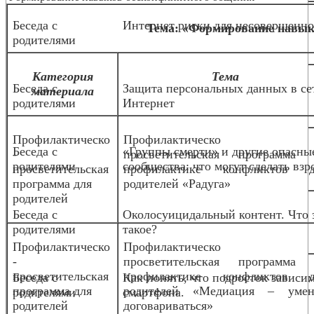
Беседа с
Интернет риски для несовершенн
Тема: «Формирование навык
родителями
Категория
Тема
Беседа с
Защита персональных данных в се
материала
родителями
Интернет
Профилактическо
Профилактическо
Беседа с
«Группы смерти» и другие опасны
-
просветительская программа 
родителями
сообщества: что могут сделать взр
просветительская
профилактике конфликтов д
программа для
родителей «Радуга»
родителей
Беседа с
Околосуицидальный контент. Что 
родителями
такое?
Профилактическо
Профилактическо
-
просветительская программа 
просветительская
профилактике конфликтов д
Беседа с
Как понять, что подросток зависим
программа для
родителей «Медиация – умен
родителями
смартфона.
родителей
договариваться»