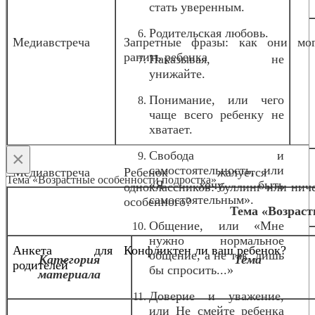
стать уверенным.
Родительская любовь.
Медиавстреча
Запретные фразы: как они мог
ранить ребенка
Наказывая, не
унижайте.
Понимание, или чего
чаще всего ребенку не
хватает.
×
Свобода и
самостоятельность, или
Медиавстреча
Ребенок жалуется 
Тема «Возрастные особенности подростка»
«Я хочу быть
одноклассников: буллинг или нич
самостоятельным».
особенного?
о
Тема «Возраст
Общение, или «Мне
нужно нормальное
Анкета для
Конфликтен ли ваш ребенок?
общение, а не так, лишь
Категория
Тема
родителей
бы спросить...»
материала
Доверие и уважение,
или Не смейте ребенка