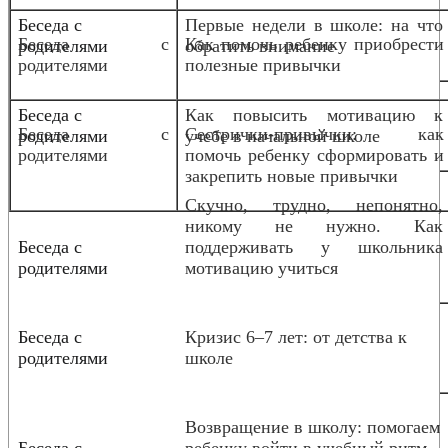
Беседа с
Первые недели в школе: на что
Беседа с
Как помочь ребенку приобрести
родителями
обратить внимание
родителями
полезные привычки
Беседа с
Как повысить мотивацию к
Беседа с
Сестрички-привычки: как
родителями
учебе в начальной школе
родителями
помочь ребенку сформировать и
закрепить новые привычки
Скучно, трудно, непонятно,
никому не нужно. Как
Беседа с
поддерживать у школьника
родителями
мотивацию учиться
Беседа с
Кризис 6–7 лет: от детства к
родителями
школе
Возвращение в школу: помогаем
Беседа с
ребенку войти в учебный ритм