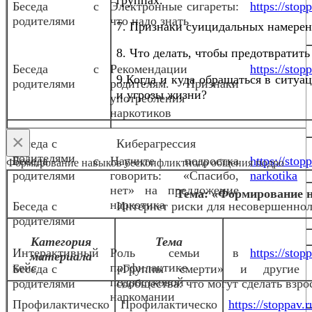
Беседа с
Электронные сигареты:
https://sto
родителями
что надо знать
7. Признаки суицидальных намерен
8. Что делать, чтобы предотвратить
Беседа с
Рекомендации
https://stop
9.Когда и куда обращаться в ситуа
родителями
родителям. Признаки
и угрозы жизни?
употребления
наркотиков
×
Беседа с
Киберагрессия
родителями
Беседа с
Научите подростка
https://stop
Формирование навыков бесконфликтного общения подро
родителями
говорить: «Спасибо,
narkotika
нет» на предложение
Тема: «Формирование 
наркотика
Беседа с
Интернет риски для несовершенно
родителями
Категория
Тема
Интерактивный
Роль семьи в
https://stop
материала
кейс
профилактике
Беседа с
«Группы смерти» и другие 
подростковой
родителями
сообщества: что могут сделать взро
наркомании
Профилактическо
Профилактическо
https://stoppav