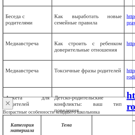
Беседа с
Как выработать новые
htt
родителями
семейные правила
pra
Медиавстреча
Как строить с ребенком
htt
доверительные отношения
Медиавстреча
Токсичные фразы родителей
htt
rodi
h
Анкета для
Детско-родительские
×
родителей
конфликты: ваш тип
ro
поведения
Возрастные особенности младшего школьника
Категория
Тема
материала