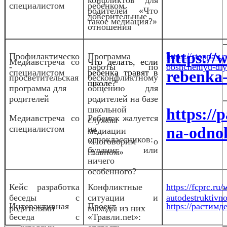
специалистом
ребенком
родителей «Что
доверительные
такое медиация?»
отношения
https://w
Профилактическо
Программа
https://stoppav
Медиа
встреча со
Что делать, если
-
работы по
obshcheniyu-dlya
специалистом
ребенка травят в
rebenka-
просветительская
бесконфликтному
школе?
программа для
общению для
родителей
родителей на базе
школьной
https://
Медиавстреча со
Ребенок жалуется
службы
специалистом
на
na-odnok
медиации
одноклассников:
«Поговорим о
буллинг или
главном»
ничего
особенного?
Кейс разработка
Конфликтные
https://fcprc.ru
беседы с
ситуации и
autodestruktivn
Интерактивная
Проект
https://растимде
родителями
выходы из них
беседа с
«Травли.net»: