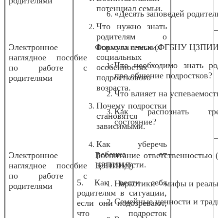
родителями
потенциал семьи.
«Десять заповедей родител
Что нужно знать
родителям о
психологических
Электронное
Формула семьи (ФГБНУ ЦЗПИ
социальных
наглядное пособие
Что необходимо знать ро
особенностях
по работе с
про общение подростков?
подросткового
родителями
возраста.
Что влияет на успеваемост
Почему подростки
Как распознать тре
становятся
состояние?
зависимыми.
Как уберечь
ребенка от
Электронное
Воспитание ответственностью
зависимости.
наглядное пособие
ЦЗПИИД)
по работе с
5. Как вести себя
Наркотики – мифы и реаль
родителями
родителям в ситуации,
Семейные ценности и трад
если они подозревают,
что подросток