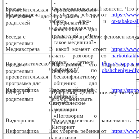
-
-
Беседа с
Околосуицидальный контент. Что эт
просветительская
просветительская
Медиавстреча
Как уберечь ребенка от
https://www
родителями
программа для
программа по
табако- алко- и
ot-tabako-al
родителей
профилактике
наркозависимости
конфликтов для
родителей «Что
Беседа с
Снова про агрессию: феномен колу
такое медиация?»
родителями
Медиавстреча
В какой момент стоит
https://www
начать разговор со
narkotikakh
своими детьми о
Профилактическо
Программа
https://stoppav
Беседа с
Как понять, что подросток за
наркотиках?
-
работы по
obshcheniyu-dlya
родителями
смартфона.
просветительская
бесконфликтному
программа для
общению для
родителей
родителей на базе
Инфографика
Информационный
https://stop
Беседа с
Цифровой детокс: почему он нуж
школьной
материал.
родителями
его организовать
службы
Синтетические
медиации
наркотики
«Поговорим о
Видеоролик
Физиологическая зависимость 
главном»
Интернет
Инфографика
Как уберечь ребенка от
https://www.
наркотиков