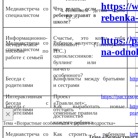
https://w
Медиа
встреча со
Что делать, если
Поможем детям сдать
специалистом
ребенка травят в
rebenka-
ЕГЭ.
школе?
Информационно-
Счастье, это когда тебя
https://
htt
Медиавстреча со
Ребенок жалуется
методическое
понимают! (Толстоухова
psi
специалистом
на
na-odnok
пособие по
Н.С.)
одноклассников:
работе с семьей
буллинг или
ничего
особенного?
Беседа с
Конфликты между братьями
htt
родителями
и сестрами
Интерактивная
Проект
https://растимде
беседа с
«Травли.net»:
Беседа с
Как выработать новые
htt
родителями
отстоять
×
родителями
семейные правила
pra
достоинство
каждого ребенка
Тема «Возрастные особенности старшего подростка»
Медиа
встреча со
Как строить с ребенком
htt
Тема «Возрастные 