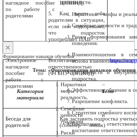
зависимости.
наглядное пособие
ЦЗПИИД)
по работе с
5. Как вести себя
Наркотики – мифы и реаль
родителями
родителям в ситуации,
Семейные ценности и трад
если они подозревают,
что подросток
Риски формирования зав
употребляет ПАВ
поведения.
×
Взаимоотношения в се
Формирование навыков обучения
Электронное
Воспитание
https://stopp
основа взаимопонимания.
наглядное
ответственностью
Тема: «Формирование навыков обучения 
Потребности и внутрен
пособие по
(ФГБНУ ЦЗПИИД)
подростка.
работе с
Наркотики –
родителями
Эффективное общение в с
мифы и
Категория
Тема
реальность.
материала
Разрешение конфликта.
Семейные
Стратегии семейного восп
ценности и
Беседа для
Как заставить подростка учитьс
традиции.
Воспитание ответствен
родителей
(спойлер — никак)
воспитание ответственнос
Риски