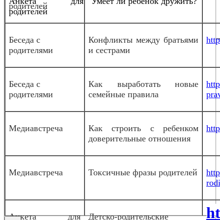
Анкета для
Умеет ли ребенок дружить?
родителей
родителей
Беседа с
Конфликты между братьями
htt
родителями
и сестрами
Беседа с
Как выработать новые
htt
родителями
семейные правила
pra
Медиавстреча
Как строить с ребенком
htt
доверительные отношения
Медиавстреча
Токсичные фразы родителей
htt
rodi
h
Анкета для
Детско-родительские