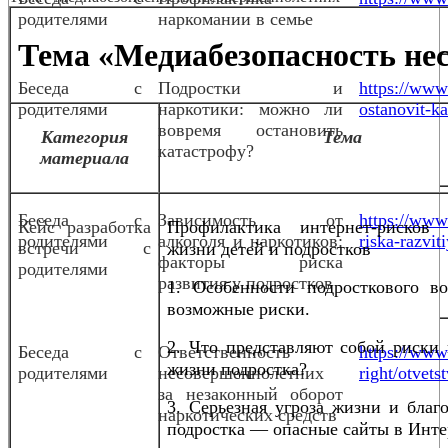
родителями
наркомании в семье
Тема «Медиабезопасность не
Беседа с
Подростки и
https://www
родителями
наркотики: можно ли
ostanovit-ka
вовремя остановить
Категория
Тема
катастрофу?
материала
Беседа с
Зависимость от
https://www.
Кейс разработка
Профилактика интернет-рисков
родителями
алкоголя и наркотиков:
riska-razvit
встречи с
жизни детей и подростков
факторы риска
родителями
развития у подростков
1. Особенности подросткового во
возможные риски.
2. Что представляют собой риски 
Беседа с
Ответственность
https://www.
жизни подростка?
родителями
несовершеннолетних
right/otvet
за незаконный оборот
3. Серьезная угроза жизни и благ
наркотических средств
подростка — опасные сайты в Инте