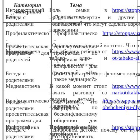
Категория
Тема
Интерактивный
Роль семьи в
https://stop
материала
кейс
профилактике
Беседа с
«Группы смерти» и другие 
подростковой
родителями
сообщества: что могут сделать взро
наркомании
Профилактическо
Профилактическо
https://stoppav
-
-
Беседа с
Околосуицидальный контент. Что эт
просветительская
просветительская
Медиавстреча
Как уберечь ребенка от
https://www
родителями
программа для
программа по
табако- алко- и
ot-tabako-al
родителей
профилактике
наркозависимости
конфликтов для
родителей «Что
Беседа с
Снова про агрессию: феномен колу
такое медиация?»
родителями
Медиавстреча
В какой момент стоит
https://www
начать разговор со
narkotikakh
своими детьми о
Профилактическо
Программа
https://stoppav
Беседа с
Как понять, что подросток за
наркотиках?
-
работы по
obshcheniyu-dlya
родителями
смартфона.
просветительская
бесконфликтному
программа для
общению для
родителей
родителей на базе
Инфографика
Информационный
https://stop
Беседа с
Цифровой детокс: почему он нуж
школьной
материал.
родителями
его организовать