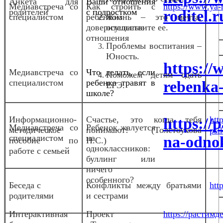
Анкета для
Ваши отношения
Медиа
встреча со
Как строить с
https://www.ya-r
родителей
с подростком
roditel.
специалистом
ребенком
Жизнь – это мечта,
доверительные
осуществите ее.
отношения
Проблемы воспитания –
Юность.
https://w
Медиа
встреча со
Что делать, если
Поможем детям сдать
специалистом
ребенка травят в
rebenka-
ЕГЭ.
школе?
Информационно-
Счастье, это когда тебя
https://
htt
Медиавстреча со
Ребенок жалуется
методическое
понимают! (Толстоухова
psi
специалистом
на
na-odnok
пособие по
Н.С.)
одноклассников:
работе с семьей
буллинг или
ничего
особенного?
Беседа с
Конфликты между братьями
htt
родителями
и сестрами
Интерактивная
Проект
https://растимде