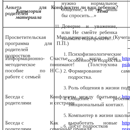
нужно нормальное
Анкета для
Конфликтен ли ваш ребенок?
общение, а не так, лишь
Категория
Тема
родителей
бы спросить...»
материала
Доверие и уважение,
или Не смейте ребенка
Просветительская
Мир начинается с семьи (Кучег
унижать подозревать...
программа для
П.П.)
родителей
Психофизиологические
подростков
Информационно-
Счастье, это когда тебя
htt
особенности подростка.
методическое
понимают! (Толстоухова
psi
пособие по
Н.С.)
Формирование само
работе с семьей
подростка.
Роль общения в жизни под
Беседа с
Конфликты между братьями
htt
Общение с ребен
родителями
и сестрами
эмоциональный контакт.
Компьютер в жизни школь
Беседа с
Как выработать новые
htt
Досуг подростков
родителями
семейные правила
pra