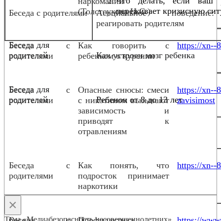
Что делать, если ваш 
наркомании
переживает кризисную сит
(Толстоухова Н.С.)
Беседа с родителями
Асоциальное поведени
реагировать родителям
Беседа для
Беседа с
Как говорить с
https://xn--
родителей
Как устроен мозг ребенка
родителями
ребенком о курении
Беседа для
Беседа с
Опасные снюсы: смеси
https://xn-
родителей
Ребенок от 8 до 13 лет
родителями
с никотином вызывают
zavisimost
зависимость и
приводят к
отравлениям
Беседа с
Как понять, что
https://xn--
родителями
подросток принимает
наркотики
×
Тема «Медиабезопасность несовершеннолетних»
Беседа с
Профилактика
https://www.