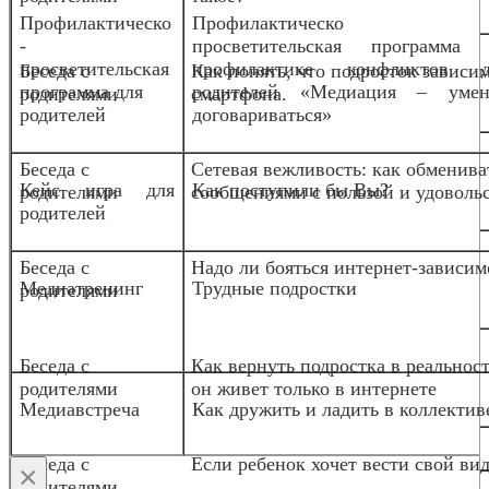
Профилактическо
Профилактическо
-
просветительская программа 
просветительская
профилактике конфликтов д
Беседа с
Как понять, что подросток зависим
программа для
родителей «Медиация – умен
родителями
смартфона.
родителей
договариваться»
Беседа с
Сетевая вежливость: как обменива
Кейс игра для
Как поступили бы Вы?
родителями
сообщениями с пользой и удоволь
родителей
Беседа с
Надо ли бояться интернет-зависим
Медиа
тренинг
Трудные подростки
родителями
Беседа с
Как вернуть подростка в реальност
родителями
он живет только в интернете
Медиавстреча
Как дружить и ладить в коллектив
Беседа с
Если ребенок хочет вести свой вид
×
родителями