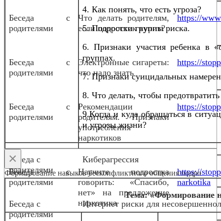
4. Как понять, что есть угроза?
Беседа с
Что делать родителям,
https://www.
родителями
если подросток курит?
5. Подростки группы риска.
6. Признаки участия ребенка в «
группах.
Беседа с
Электронные сигареты:
https://sto
родителями
что надо знать
7. Признаки суицидальных намерен
8. Что делать, чтобы предотвратить
Беседа с
Рекомендации
https://stop
9.Когда и куда обращаться в ситуа
родителями
родителям. Признаки
и угрозы жизни?
употребления
наркотиков
×
Беседа с
Киберагрессия
родителями
Беседа с
Научите подростка
https://stop
Формирование навыков бесконфликтного общения подро
родителями
говорить: «Спасибо,
narkotika
нет» на предложение
Тема: «Формирование 
наркотика
Беседа с
Интернет риски для несовершенно
родителями