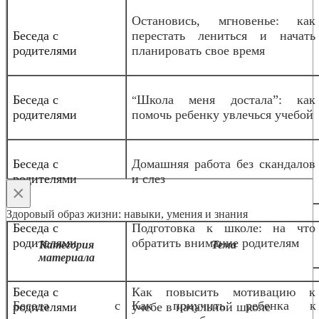
Остановись, мгновенье: как
Беседа с
перестать лениться и начать
родителями
планировать свое время
Беседа с
Школа меня достала”: как
“
родителями
помочь ребенку увлечься учебой
Беседа с
Домашняя работа без скандалов
родителями
и слез
×
Здоровый образ жизни: навыки, умения и знания
Беседа с
Подготовка к школе: на что
родителями
обратить внимание родителям
Категория
Тема
материала
Беседа с
Как повысить мотивацию к
Беседа с
Как приучить ребенка к
родителями
учебе в начальной школе