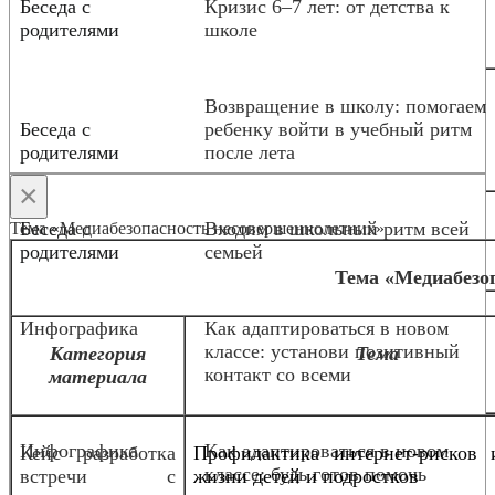
Беседа с
Кризис 6–7 лет: от детства к
родителями
школе
Возвращение в школу: помогаем
Беседа с
ребенку войти в учебный ритм
родителями
после лета
×
Беседа с
Входим в школьный ритм всей
Тема «Медиабезопасность несовершеннолетних»
родителями
семьей
Тема «Медиабезо
Инфографика
Как адаптироваться в новом
классе: установи позитивный
Категория
Тема
контакт со всеми
материала
Инфографика
Как адаптироваться в новом
Кейс разработка
Профилактика интернет-рисков 
классе: будь готов помочь
встречи с
жизни детей и подростков