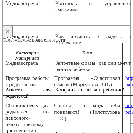
Медиавстреча
Контроль и управление
эмоциями
×
Медиавстреча
Как дружить и ладить в
Тема: «Семья: родители и дети»
коллективе
Категория
Тема
материала
Медиавстреча
Запретные фразы: как они могут
ранить ребенка
Программа работы
Программа «Счастливая
htt
с родителями
семья» (Моргунова Э.Н.)
nau
Анкета для
Конфликтен ли ваш ребенок?
родителей
Сборник бесед для
Счастье, это когда тебя
htt
родителей по
понимают! (Толстоухова
psi
психолого-
Н.С.)
педагогическому
просвещению