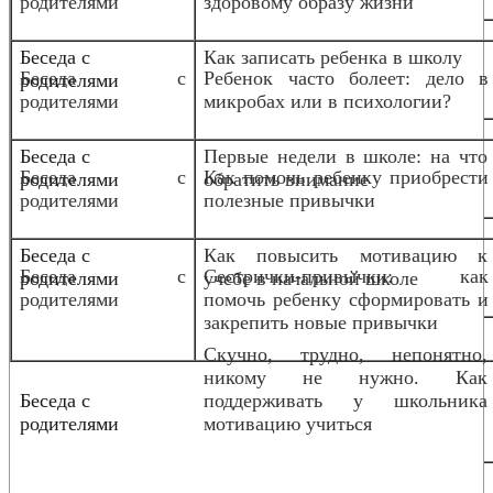
родителями
здоровому образу жизни
Беседа с
Как записать ребенка в школу
Беседа с
Ребенок часто болеет: дело в
родителями
родителями
микробах или в психологии?
Беседа с
Первые недели в школе: на что
Беседа с
Как помочь ребенку приобрести
родителями
обратить внимание
родителями
полезные привычки
Беседа с
Как повысить мотивацию к
Беседа с
Сестрички-привычки: как
родителями
учебе в начальной школе
родителями
помочь ребенку сформировать и
закрепить новые привычки
Скучно, трудно, непонятно,
никому не нужно. Как
Беседа с
поддерживать у школьника
родителями
мотивацию учиться