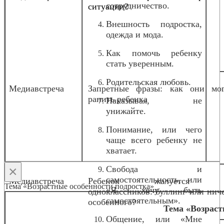
сотрудничество.
ситуации?
Внешность подростка,
одежда и мода.
Как помочь ребенку
стать уверенным.
Родительская любовь.
Медиавстреча
Запретные фразы: как они мог
ранить ребенка
Наказывая, не
унижайте.
Понимание, или чего
чаще всего ребенку не
хватает.
×
Свобода и
самостоятельность, или
Медиавстреча
Ребенок жалуется 
Тема «Возрастные особенности подростка»
«Я хочу быть
одноклассников: буллинг или нич
самостоятельным».
особенного?
о
Тема «Возраст
Общение, или «Мне