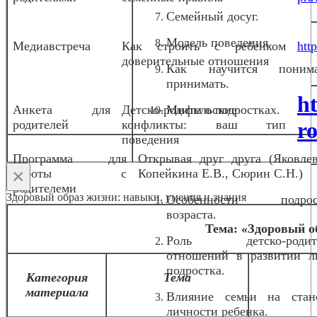
Семейный досуг.
Модель поведения.
Медиавстреча
Как строить с ребенком
htt
доверительные отношения
Как научится пони
принимать.
h
Анкета для
Детско-родительские
Мифы о подростках.
родителей
конфликты: ваш тип
ro
поведения
Программа для
Открывая друг друга (Яковлев
×
работы с
Копейкина Е.В., Сюрин С.Н.)
родителеми
Здоровый образ жизни: навыки, умения и знания
Особенности подрост
возраста.
Тема: «Здоровый о
Роль детско-родите
отношений в развитии л
подростка.
Категория
Тема
материала
Влияние семьи на стан
личности ребенка.