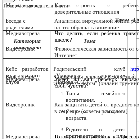
Медиавстреча
Как строить с ребенк
Тема: «Семья: родители и дети»
доверительные отношения
Тема: «С
Беседа с
Аналитика виртуальной жизни реб
родителями
на что обращать внимание
Медиавстреча
Что делать, если ребенка травя
школе?
Категория
Тема
материала
Видеоролик
Физиологическая зависимость от с
Интернет
Кейс разработок
Родительский клуб
http
родительского
«Успешные родители»
Видеоролик
Социальная реклама "Безопасный
Медиавстреча
Умеет ли ваш ребенок выража
клуба
(Попова А.О.)
интернет - детям" (онлайн груминг
свои чувства?
Типы семейного
воспитания.
Видеоролик
Как защитить детей от вредного к
в соцсетях (советы психолога)
Секреты переходного
возраста.
Родители и дети:
противостояние или
Медиавстреча
Готов ли ваш ребенок к стрессо