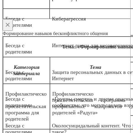
Беседа с
Киберагрессия
×
родителями
Формирование навыков бесконфликтного общения
Беседа с
Интернет риски для несовершенн
Тема: «Формирование навык
родителями
Категория
Тема
Беседа с
Защита персональных данных в се
материала
родителями
Интернет
Профилактическо
Профилактическо
Беседа с
«Группы смерти» и другие опасны
-
просветительская программа 
родителями
сообщества: что могут сделать взр
просветительская
профилактике конфликтов д
программа для
родителей «Радуга»
родителей
Беседа с
Околосуицидальный контент. Что 
родителями
такое?