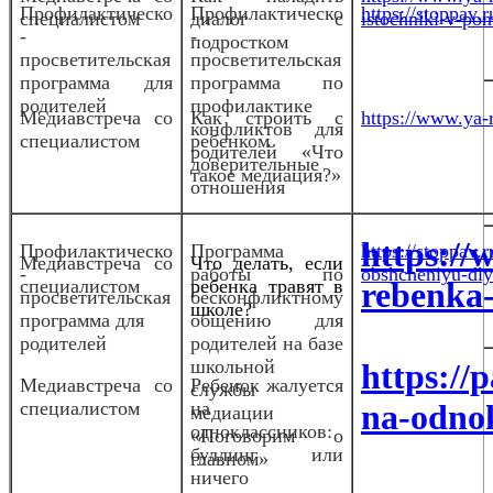
Профилактическо
Профилактическо
https://stoppav
специалистом
диалог с
istochniki-v-po
-
-
подростком
просветительская
просветительская
программа для
программа по
родителей
профилактике
Медиа
встреча со
Как строить с
https://www.ya-r
конфликтов для
специалистом
ребенком
родителей «Что
доверительные
такое медиация?»
отношения
https://w
Профилактическо
Программа
https://stoppav
Медиа
встреча со
Что делать, если
-
работы по
obshcheniyu-dlya
специалистом
ребенка травят в
rebenka-
просветительская
бесконфликтному
школе?
программа для
общению для
родителей
родителей на базе
школьной
https://
Медиавстреча со
Ребенок жалуется
службы
специалистом
на
na-odnok
медиации
одноклассников:
«Поговорим о
буллинг или
главном»
ничего