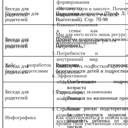
формирования
зависимого
Беседа для
«Не хочу идти в школу». Почем
Практикум для
Педология подростка (Проф. Л. 
поведения.
родителей
подросток не хочет учиться?
родителей
Выготский). Стр. 70-98
Взаимоотношения
в семье как
Мы для него всего лишь ресурс:
основа
Беседа для
Проблема подросткового кризис
Беседа для
делать, если в семье растет
взаимопонимания.
родителей
Прихожан)
родителей
потребитель?
Потребности и
внутренний мир
Кейс разработок
Родителям о психологи
подростка.
Беседа для
Как научить подростков критич
бесед с родителями
безопасности детей и подростко
родителей
мышлению
Эффективное
Особенности подрост
общение в семье
возраста
Беседа для
Стресс перед экзаменами
Разрешение
родителей
Реакция на жизненные пр
конфликта.
Какие риски подстерегаю
Стратегии
за светящимся экрано
семейного
Инфографика
Как адаптироваться в новом кла
защитить ребенка от ин
воспитания.
прояви свои умственные спосо
рисков