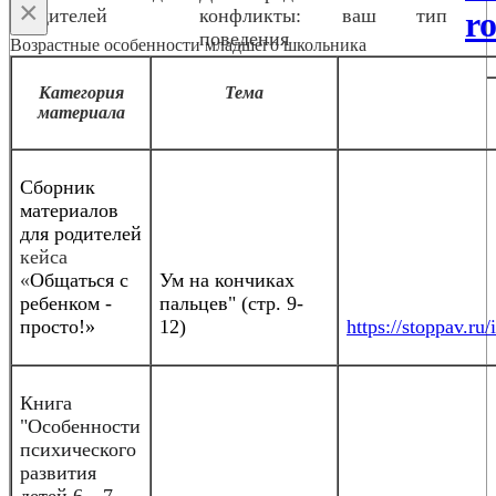
×
родителей
конфликты: ваш тип
ro
поведения
Возрастные особенности младшего школьника
Категория
Тема
материала
Сборник
материалов
для родителей
кейса
«
Общаться с
Ум на кончиках
ребенком -
пальцев" (стр. 9-
просто!»
12)
https://stoppav.
Книга
"Особенности
психического
развития