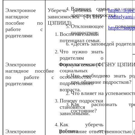
Влияние семьи на соц
Электронное
Уберечь ребенка от
https://fcpr
зрелость подростка.
наглядное
зависимостей (ФГБНУ
roditelyami
пособие по
ЦЗПИИД)
Отклоняющее повед
https://stopp
работе с
подростков.
Воспитательный
родителями
потенциал семьи.
«Десять заповедей родител
Что нужно знать
родителям о
психологических
Электронное
Формула семьи (ФГБНУ ЦЗПИ
социальных
наглядное пособие
Что необходимо знать ро
особенностях
по работе с
про общение подростков?
подросткового
родителями
возраста.
Что влияет на успеваемост
Почему подростки
Как распознать тре
становятся
состояние?
зависимыми.
Как уберечь
ребенка от
Электронное
Воспитание ответственностью