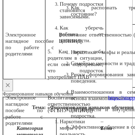
Почему подростки
Как распознать тре
становятся
состояние?
зависимыми.
Как уберечь
ребенка от
Электронное
Воспитание ответственностью
зависимости.
наглядное пособие
ЦЗПИИД)
по работе с
5. Как вести себя
Наркотики – мифы и реаль
родителями
родителям в ситуации,
Семейные ценности и трад
если они подозревают,
что подросток
Риски формирования зав
употребляет ПАВ
поведения.
×
Взаимоотношения в се
Формирование навыков обучения
Электронное
Воспитание
https://stopp
основа взаимопонимания.
наглядное
ответственностью
Тема: «Формирование навыков обучения 
Потребности и внутрен
пособие по
(ФГБНУ ЦЗПИИД)
подростка.
работе с
Наркотики –
родителями
Эффективное общение в с
мифы и
Категория
Тема
реальность.
материала