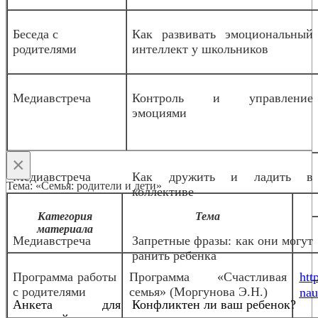
Беседа с
Как развивать эмоциональный
родителями
интеллект у школьников
Медиавстреча
Контроль и управление
эмоциями
×
Медиавстреча
Как дружить и ладить в
Тема: «Семья: родители и дети»
коллективе
Категория
Тема
материала
Медиавстреча
Запретные фразы: как они могут
ранить ребенка
Программа работы
Программа «Счастливая
htt
с родителями
семья» (Моргунова Э.Н.)
nau
Анкета для
Конфликтен ли ваш ребенок?