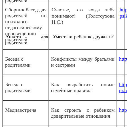
родителей
Сборник бесед для
Счастье, это когда тебя
htt
родителей по
понимают! (Толстоухова
psi
психолого-
Н.С.)
педагогическому
просвещению
Анкета для
Умеет ли ребенок дружить?
родителей
родителей
Беседа с
Конфликты между братьями
htt
родителями
и сестрами
Беседа с
Как выработать новые
htt
родителями
семейные правила
pra
Медиавстреча
Как строить с ребенком
htt
доверительные отношения