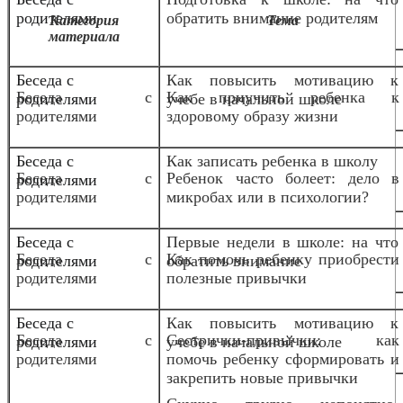
родителями
обратить внимание родителям
Категория
Тема
материала
Беседа с
Как повысить мотивацию к
Беседа с
Как приучить ребенка к
родителями
учебе в начальной школе
родителями
здоровому образу жизни
Беседа с
Как записать ребенка в школу
Беседа с
Ребенок часто болеет: дело в
родителями
родителями
микробах или в психологии?
Беседа с
Первые недели в школе: на что
Беседа с
Как помочь ребенку приобрести
родителями
обратить внимание
родителями
полезные привычки
Беседа с
Как повысить мотивацию к
Беседа с
Сестрички-привычки: как
родителями
учебе в начальной школе
родителями
помочь ребенку сформировать и
закрепить новые привычки