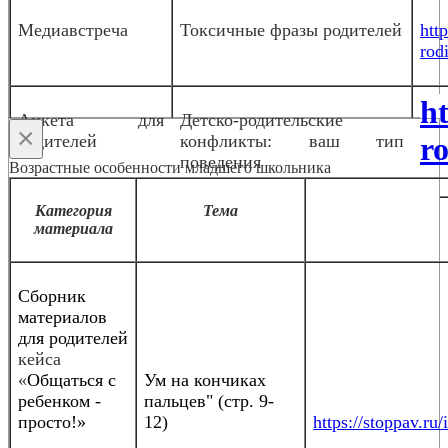
Медиавстреча
Токсичные фразы родителей
htt
rodi
h
Анкета для
Детско-родительские
×
родителей
конфликты: ваш тип
ro
поведения
Возрастные особенности младшего школьника
Категория
Тема
материала
Сборник
материалов
для родителей
кейса
«
Общаться с
Ум на кончиках
ребенком -
пальцев" (стр. 9-
просто!»
12)
https://stoppav.