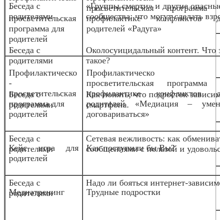
Беседа с
«Группы смерти» и другие опасны
-
просветительская программа 
родителями
сообщества: что могут сделать взр
просветительская
профилактике конфликтов д
программа для
родителей «Радуга»
родителей
Беседа с
Околосуицидальный контент. Что 
родителями
такое?
Профилактическо
Профилактическо
-
просветительская программа 
просветительская
профилактике конфликтов д
Беседа с
Как понять, что подросток зависим
программа для
родителей «Медиация – умен
родителями
смартфона.
родителей
договариваться»
Беседа с
Сетевая вежливость: как обменива
Кейс игра для
Как поступили бы Вы?
родителями
сообщениями с пользой и удоволь
родителей
Беседа с
Надо ли бояться интернет-зависим
Медиа
тренинг
Трудные подростки
родителями