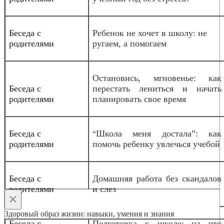
Беседа с
Ребенок не хочет в школу: не
родителями
ругаем, а помогаем
Остановись, мгновенье: как
Беседа с
перестать лениться и начать
родителями
планировать свое время
Беседа с
Школа меня достала”: как
“
родителями
помочь ребенку увлечься учебой
Беседа с
Домашняя работа без скандалов
родителями
и слез
×
Здоровый образ жизни: навыки, умения и знания
Беседа с
Подготовка к школе: на что