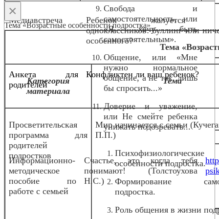
×
Свобода и
самостоятельность, или
Медиавстреча
Ребенок жалуется 
Тема «Возрастные особенности подростка»
«Я хочу быть
одноклассников: буллинг или нич
самостоятельным».
особенного?
о
Тема «Возраст
Общение, или «Мне
нужно нормальное
Анкета для
Конфликтен ли ваш ребенок?
общение, а не так, лишь
Категория
Тема
родителей
бы спросить...»
материала
Доверие и уважение,
или Не смейте ребенка
Просветительская
Мир начинается с семьи (Кучег
унижать подозревать...
программа для
П.П.)
родителей
Психофизиологические
подростков
Информационно-
Счастье, это когда тебя
htt
особенности подростка.
методическое
понимают! (Толстоухова
psi
пособие по
Н.С.)
Формирование само
работе с семьей
подростка.
Роль общения в жизни под