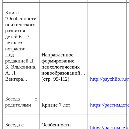
Книга
"Особенности
психического
развития
детей 6—7-
летнего
возраста».
Под
Направленное
редакцией Д.
формирование
Б. Эльконина,
психологических
А. Л.
новообразований…
Венгера...
(стр. 95-112)
http://psychlib.r
Беседа с
родителями
Кризис 7 лет
https://растимдете
Беседа с
Особенности
https://растимдете