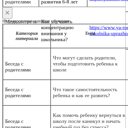
родителями
развития 6-8 лет
×
Формирование навыков обучения
Медиавстреча
Как улучшить
концентрацию
https://www.ya-rod
внимания у
shkolnika-uprazhn
Категория
Тема
материала
школьника?
Что могут сделать родители,
Беседа с
чтобы подготовить ребенка к
родителями
школе
Беседа с
Что такое самостоятельность
родителями
ребенка и как ее развить?
Как помочь ребенку вернуться в
Беседа с
школу после каникул и начать
родителями
учебный год без стресса?