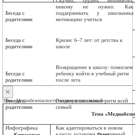
Скучно, трудно, непонятно,
никому не нужно. Как
Беседа с
поддерживать у школьника
родителями
мотивацию учиться
Беседа с
Кризис 6–7 лет: от детства к
родителями
школе
Возвращение в школу: помогаем
Беседа с
ребенку войти в учебный ритм
родителями
после лета
×
Беседа с
Входим в школьный ритм всей
Тема «Медиабезопасность несовершеннолетних»
родителями
семьей
Тема «Медиабезо
Инфографика
Как адаптироваться в новом
классе: установи позитивный
Категория
Тема