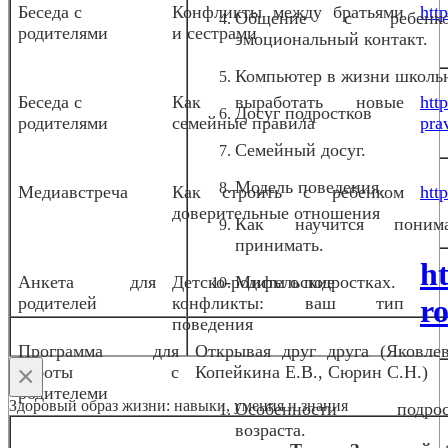
Беседа с
Конфликты между братьями
htt
Общение с ребен
родителями
и сестрами
эмоциональный контакт.
Компьютер в жизни школь
Беседа с
Как выработать новые
htt
Досуг подростков
родителями
семейные правила
pra
Семейный досуг.
Модель поведения.
Медиавстреча
Как строить с ребенком
htt
доверительные отношения
Как научится пони
принимать.
h
Анкета для
Детско-родительские
Мифы о подростках.
родителей
конфликты: ваш тип
ro
поведения
Программа для
Открывая друг друга (Яковлев
×
работы с
Копейкина Е.В., Сюрин С.Н.)
родителеми
Здоровый образ жизни: навыки, умения и знания
Особенности подрост
возраста.