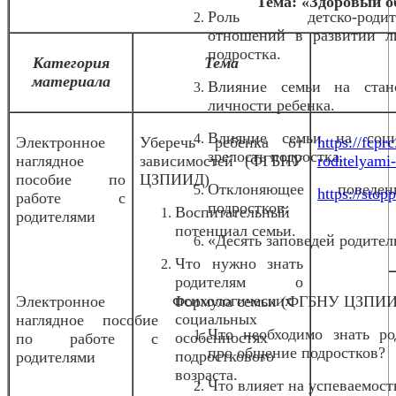
Тема: «Здоровый о
Роль детско-родите
отношений в развитии л
подростка.
Категория
Тема
материала
Влияние семьи на стан
личности ребенка.
Влияние семьи на соц
Электронное
Уберечь ребенка от
https://fcpr
зрелость подростка.
наглядное
зависимостей (ФГБНУ
roditelyami
пособие по
ЦЗПИИД)
Отклоняющее повед
https://stopp
работе с
подростков.
Воспитательный
родителями
потенциал семьи.
«Десять заповедей родител
Что нужно знать
родителям о
психологических
Электронное
Формула семьи (ФГБНУ ЦЗПИ
социальных
наглядное пособие
Что необходимо знать ро
особенностях
по работе с
про общение подростков?
подросткового
родителями
возраста.
Что влияет на успеваемост