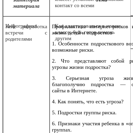
контакт со всеми
материала
Инфографика
Как адаптироваться в новом
Кейс разработка
Профилактика интернет-рисков 
классе: будь готов помочь
встречи с
жизни детей и подростков
другим
родителями
1. Особенности подросткового во
возможные риски.
2. Что представляют собой р
угрозы жизни подростка?
3. Серьезная угроза жи
благополучию подростка — о
сайты в Интернете.
4. Как понять, что есть угроза?
5. Подростки группы риска.
6. Признаки участия ребенка в «
группах.