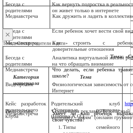
Беседа с
Как вернуть подростка в реальност
родителями
он живет только в интернете
Медиавстреча
Как дружить и ладить в коллектив
Беседа с
Если ребенок хочет вести свой вид
×
родителями
Медиавстреча
Как строить с ребенк
Тема: «Семья: родители и дети»
доверительные отношения
Тема: «С
Беседа с
Аналитика виртуальной жизни реб
родителями
на что обращать внимание
Медиавстреча
Что делать, если ребенка травя
школе?
Категория
Тема
материала
Видеоролик
Физиологическая зависимость от с
Интернет
Кейс разработок
Родительский клуб
http
родительского
«Успешные родители»
Видеоролик
Социальная реклама "Безопасный
Медиавстреча
Умеет ли ваш ребенок выража
клуба
(Попова А.О.)
интернет - детям" (онлайн груминг
свои чувства?
Типы семейного