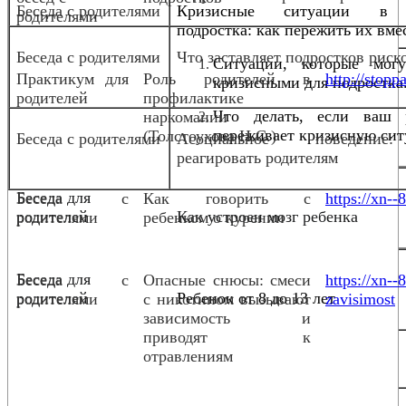
Беседа с родителями
Кризисные ситуации в
родителями
подростка: как пережить их вме
Беседа с родителями
Что заставляет подростков риск
Ситуации, которые мог
Практикум для
Роль родителей в
http://stopp
кризисными для подростка
родителей
профилактике
Что делать, если ваш 
наркомании
переживает кризисную сит
(Толстоухова Н.С.)
Беседа с родителями
Асоциальное поведени
реагировать родителям
Беседа для
Беседа с
Как говорить с
https://xn--
родителей
Как устроен мозг ребенка
родителями
ребенком о курении
Беседа для
Беседа с
Опасные снюсы: смеси
https://xn-
родителей
Ребенок от 8 до 13 лет
родителями
с никотином вызывают
zavisimost
зависимость и
приводят к
отравлениям