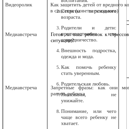
воспитания.
Видеоролик
Как защитить детей от вредного к
в соцсетях (советы психолога)
Секреты переходного
возраста.
Родители и дети:
противостояние или
Медиавстреча
Готов ли ваш ребенок к стрессо
сотрудничество.
ситуации?
Внешность подростка,
одежда и мода.
Как помочь ребенку
стать уверенным.
Родительская любовь.
Медиавстреча
Запретные фразы: как они мог
ранить ребенка
Наказывая, не
унижайте.
Понимание, или чего
чаще всего ребенку не
хватает.