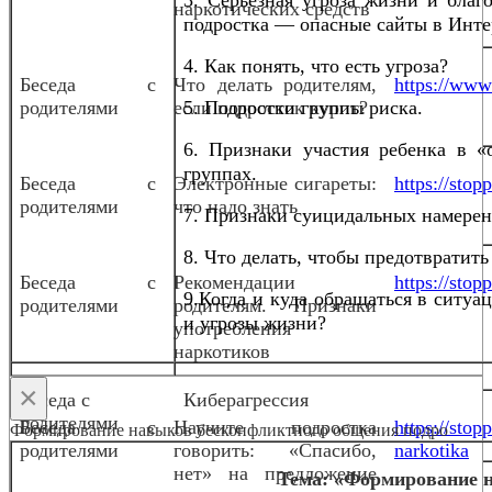
наркотических средств
подростка — опасные сайты в Инте
4. Как понять, что есть угроза?
Беседа с
Что делать родителям,
https://www.
родителями
если подросток курит?
5. Подростки группы риска.
6. Признаки участия ребенка в «
группах.
Беседа с
Электронные сигареты:
https://sto
родителями
что надо знать
7. Признаки суицидальных намерен
8. Что делать, чтобы предотвратить
Беседа с
Рекомендации
https://stop
9.Когда и куда обращаться в ситуа
родителями
родителям. Признаки
и угрозы жизни?
употребления
наркотиков
×
Беседа с
Киберагрессия
родителями
Беседа с
Научите подростка
https://stop
Формирование навыков бесконфликтного общения подро
родителями
говорить: «Спасибо,
narkotika
нет» на предложение
Тема: «Формирование 