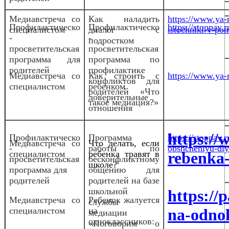
Медиавстреча со
Как наладить
https://www.ya-r
Профилактическо
Профилактическо
https://stoppav
специалистом
диалог с
istochniki-v-po
-
-
подростком
просветительская
просветительская
программа для
программа по
родителей
профилактике
Медиа
встреча со
Как строить с
https://www.ya-r
конфликтов для
специалистом
ребенком
родителей «Что
доверительные
такое медиация?»
отношения
https://w
Профилактическо
Программа
https://stoppav
Медиа
встреча со
Что делать, если
-
работы по
obshcheniyu-dlya
специалистом
ребенка травят в
rebenka-
просветительская
бесконфликтному
школе?
программа для
общению для
родителей
родителей на базе
школьной
https://
Медиавстреча со
Ребенок жалуется
службы
специалистом
на
na-odnok
медиации
одноклассников:
«Поговорим о