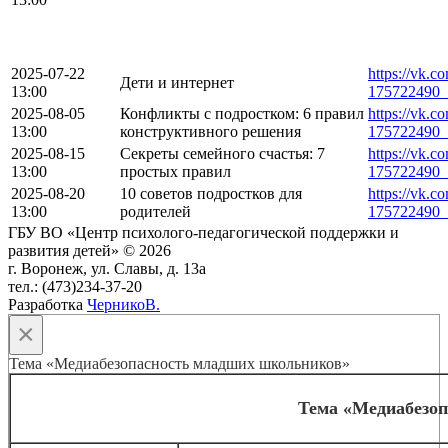
2025-07-22
https://vk.c
Дети и интернет
13:00
175722490_
2025-08-05
Конфликты с подростком: 6 правил
https://vk.c
13:00
конструктивного решения
175722490_
2025-08-15
Секреты семейного счастья: 7
https://vk.c
13:00
простых правил
175722490_
2025-08-20
10 советов подростков для
https://vk.c
13:00
родителей
175722490_
ГБУ ВО «Центр психолого-педагогической поддержки и
развития детей» © 2026
г. Воронеж, ул. Славы, д. 13а
тел.: (473)234-37-20
Разработка
ЧерникоВ.
×
Тема «Медиабезопасность младших школьников»
Тема «Медиабезо