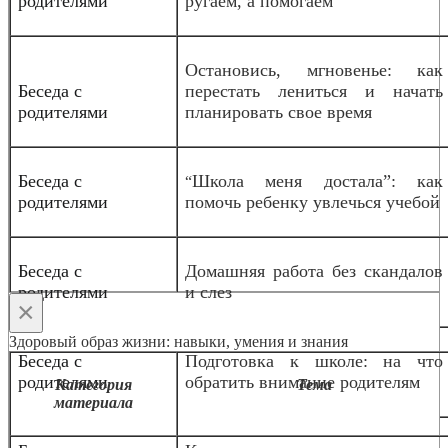
родителями
ругаем, а помогаем
Остановись, мгновенье: как
Беседа с
перестать лениться и начать
родителями
планировать свое время
Беседа с
Школа меня достала”: как
“
родителями
помочь ребенку увлечься учебой
Беседа с
Домашняя работа без скандалов
родителями
и слез
×
Здоровый образ жизни: навыки, умения и знания
Беседа с
Подготовка к школе: на что
родителями
обратить внимание родителям
Категория
Тема
материала