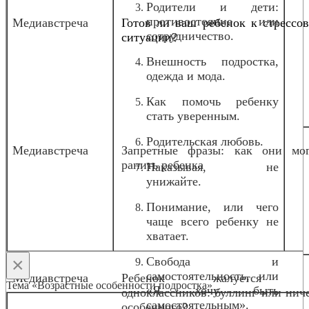
Родители и дети:
противостояние или
Медиавстреча
Готов ли ваш ребенок к стрессо
сотрудничество.
ситуации?
Внешность подростка,
одежда и мода.
Как помочь ребенку
стать уверенным.
Родительская любовь.
Медиавстреча
Запретные фразы: как они мог
ранить ребенка
Наказывая, не
унижайте.
Понимание, или чего
чаще всего ребенку не
хватает.
×
Свобода и
самостоятельность, или
Медиавстреча
Ребенок жалуется 
Тема «Возрастные особенности подростка»
«Я хочу быть
одноклассников: буллинг или нич
самостоятельным».
особенного?
о