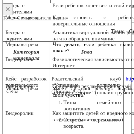
Беседа с
Если ребенок хочет вести свой вид
×
родителями
Медиавстреча
Как строить с ребенк
Тема: «Семья: родители и дети»
доверительные отношения
Тема: «С
Беседа с
Аналитика виртуальной жизни реб
родителями
на что обращать внимание
Медиавстреча
Что делать, если ребенка травя
школе?
Категория
Тема
материала
Видеоролик
Физиологическая зависимость от с
Интернет
Кейс разработок
Родительский клуб
http
родительского
«Успешные родители»
Видеоролик
Социальная реклама "Безопасный
Медиавстреча
Умеет ли ваш ребенок выража
клуба
(Попова А.О.)
интернет - детям" (онлайн груминг
свои чувства?
Типы семейного
воспитания.
Видеоролик
Как защитить детей от вредного к
в соцсетях (советы психолога)
Секреты переходного
возраста.