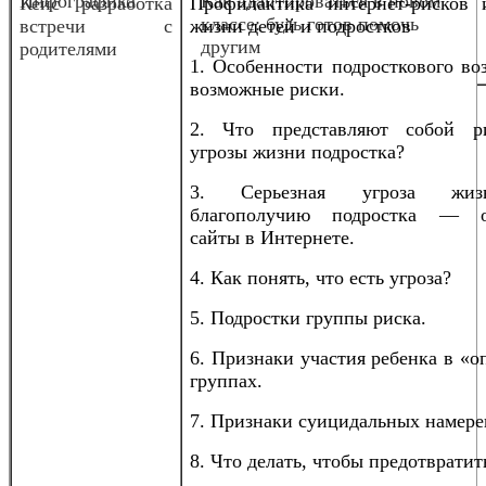
Инфографика
Как адаптироваться в новом
Кейс разработка
Профилактика интернет-рисков 
классе: будь готов помочь
встречи с
жизни детей и подростков
другим
родителями
1. Особенности подросткового во
возможные риски.
2. Что представляют собой р
угрозы жизни подростка?
3. Серьезная угроза жи
благополучию подростка — о
сайты в Интернете.
4. Как понять, что есть угроза?
5. Подростки группы риска.
6. Признаки участия ребенка в «
группах.
7. Признаки суицидальных намере
8. Что делать, чтобы предотвратит