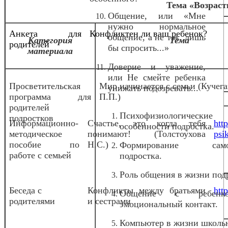
Тема «Возраст
Общение, или «Мне
нужно нормальное
Анкета для
Конфликтен ли ваш ребенок?
общение, а не так, лишь
Категория
Тема
родителей
бы спросить...»
материала
Доверие и уважение,
или Не смейте ребенка
Просветительская
Мир начинается с семьи (Кучег
унижать подозревать...
программа для
П.П.)
родителей
Психофизиологические
подростков
Информационно-
Счастье, это когда тебя
htt
особенности подростка.
методическое
понимают! (Толстоухова
psi
пособие по
Н.С.)
Формирование само
работе с семьей
подростка.
Роль общения в жизни под
Беседа с
Конфликты между братьями
htt
Общение с ребен
родителями
и сестрами
эмоциональный контакт.
Компьютер в жизни школь