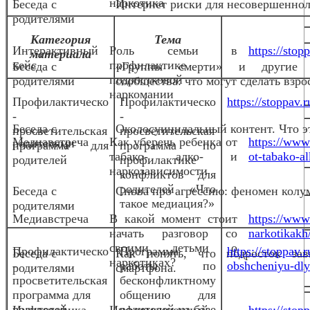
наркотика
Беседа с
Интернет риски для несовершенно
родителями
Категория
Тема
Интерактивный
Роль семьи в
https://stop
материала
кейс
профилактике
Беседа с
«Группы смерти» и другие 
подростковой
родителями
сообщества: что могут сделать взро
наркомании
Профилактическо
Профилактическо
https://stoppav
-
-
Беседа с
Околосуицидальный контент. Что эт
просветительская
просветительская
Медиавстреча
Как уберечь ребенка от
https://www
родителями
программа для
программа по
табако- алко- и
ot-tabako-al
родителей
профилактике
наркозависимости
конфликтов для
родителей «Что
Беседа с
Снова про агрессию: феномен колу
такое медиация?»
родителями
Медиавстреча
В какой момент стоит
https://www
начать разговор со
narkotikakh
своими детьми о
Профилактическо
Программа
https://stoppav
Беседа с
Как понять, что подросток за
наркотиках?
-
работы по
obshcheniyu-dlya
родителями
смартфона.
просветительская
бесконфликтному
программа для
общению для
родителей
родителей на базе
Инфографика
Информационный
https://stop