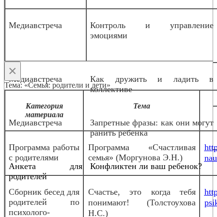
Медиавстреча
Контроль и управление
эмоциями
×
Медиавстреча
Как дружить и ладить в
Тема: «Семья: родители и дети»
коллективе
Категория
Тема
материала
Медиавстреча
Запретные фразы: как они могут
ранить ребенка
Программа работы
Программа «Счастливая
htt
с родителями
семья» (Моргунова Э.Н.)
nau
Анкета для
Конфликтен ли ваш ребенок?
родителей
Сборник бесед для
Счастье, это когда тебя
htt
родителей по
понимают! (Толстоухова
psi
психолого-
Н.С.)