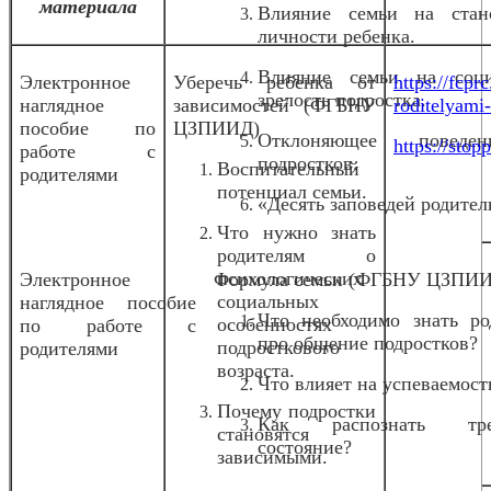
материала
Влияние семьи на стан
личности ребенка.
Влияние семьи на соц
Электронное
Уберечь ребенка от
https://fcpr
зрелость подростка.
наглядное
зависимостей (ФГБНУ
roditelyami
пособие по
ЦЗПИИД)
Отклоняющее повед
https://stopp
работе с
подростков.
Воспитательный
родителями
потенциал семьи.
«Десять заповедей родител
Что нужно знать
родителям о
психологических
Электронное
Формула семьи (ФГБНУ ЦЗПИ
социальных
наглядное пособие
Что необходимо знать ро
особенностях
по работе с
про общение подростков?
подросткового
родителями
возраста.
Что влияет на успеваемост
Почему подростки
Как распознать тре
становятся
состояние?
зависимыми.