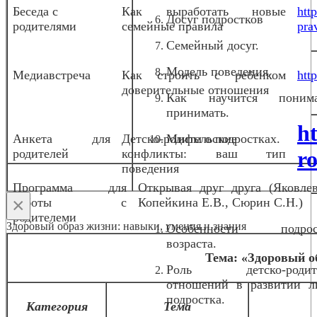
Беседа с
Как выработать новые
htt
Досуг подростков
родителями
семейные правила
pra
Семейный досуг.
Модель поведения.
Медиавстреча
Как строить с ребенком
htt
доверительные отношения
Как научится пони
принимать.
h
Анкета для
Детско-родительские
Мифы о подростках.
родителей
конфликты: ваш тип
ro
поведения
Программа для
Открывая друг друга (Яковлев
×
работы с
Копейкина Е.В., Сюрин С.Н.)
родителеми
Здоровый образ жизни: навыки, умения и знания
Особенности подрост
возраста.
Тема: «Здоровый о
Роль детско-родите
отношений в развитии л
подростка.
Категория
Тема