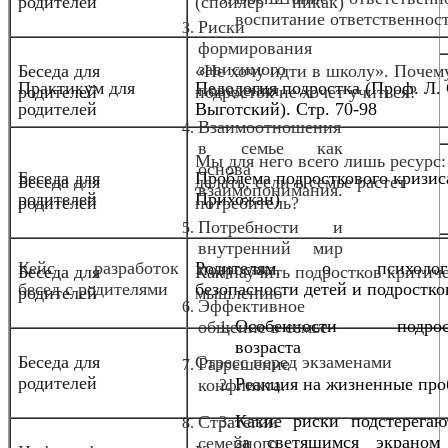
родителей
(спойлер — никак)
воспитание ответственнос
Риски
формирования
зависимого
Беседа для
«Не хочу идти в школу». Почем
Практикум для
Педология подростка (Проф. Л. 
поведения.
родителей
подросток не хочет учиться?
родителей
Выготский). Стр. 70-98
Взаимоотношения
в семье как
Мы для него всего лишь ресурс:
основа
Беседа для
Проблема подросткового кризис
Беседа для
делать, если в семье растет
взаимопонимания.
родителей
Прихожан)
родителей
потребитель?
Потребности и
внутренний мир
Кейс разработок
Родителям о психологи
подростка.
Беседа для
Как научить подростков критич
бесед с родителями
безопасности детей и подростко
родителей
мышлению
Эффективное
Особенности подрост
общение в семье
возраста
Беседа для
Стресс перед экзаменами
Разрешение
родителей
Реакция на жизненные пр
конфликта.
Какие риски подстерегаю
Стратегии
за светящимся экрано
семейного