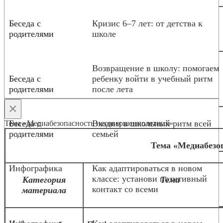
Беседа с
Кризис 6–7 лет: от детства к
родителями
школе
Возвращение в школу: помогаем
Беседа с
ребенку войти в учебный ритм
родителями
после лета
×
Беседа с
Входим в школьный ритм всей
Тема «Медиабезопасность несовершеннолетних»
родителями
семьей
Тема «Медиабезо
Инфографика
Как адаптироваться в новом
классе: установи позитивный
Категория
Тема
контакт со всеми
материала