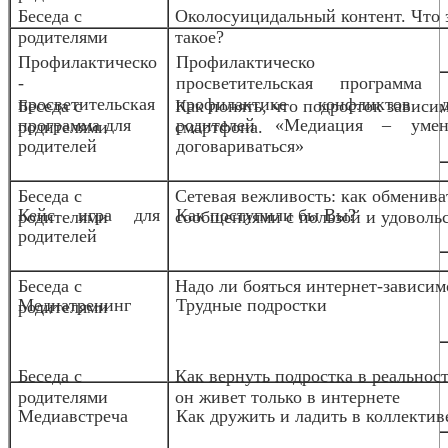
Беседа с
Околосуицидальный контент. Что 
родителями
такое?
Профилактическо
Профилактическо
-
просветительская программа 
просветительская
профилактике конфликтов д
Беседа с
Как понять, что подросток зависим
программа для
родителей «Медиация – умен
родителями
смартфона.
родителей
договариваться»
Беседа с
Сетевая вежливость: как обменива
Кейс игра для
Как поступили бы Вы?
родителями
сообщениями с пользой и удоволь
родителей
Беседа с
Надо ли бояться интернет-зависим
Медиа
тренинг
Трудные подростки
родителями
Беседа с
Как вернуть подростка в реальност
родителями
он живет только в интернете
Медиавстреча
Как дружить и ладить в коллектив