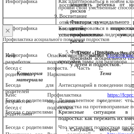
Инфографика
Как адаптироваться в новом кла
защитить ребенка от ин
воспитания.
прояви свои умственные спосо
рисков
Воспитание
Факторы суицидального 
ответственности –
Инфографика
Как адаптироваться в новом кла
детей и подрост
воспитание
×
установи контакт с лидерами
профилактика суицида
ответственностью
Профилактика асоциального поведения подростков
риска
Факторы рисков и ос
Тема: «Профилактика а
Инфографика
Как адаптироваться в новом кла
Кейс
Опасности и риски
https://fcpr
признаки асоциального по
продумай темы для разговора
разработок
подросткового
у детей и подростков.
бесед с
возраста.
Часть 1.
Категория
Тема
родителями
Наркомания
материала
Беседа для
Антисценарий в поведении под
родителей
Кейс
Профилактика
https://fcpr
Беседа с родителями
Делинквентное поведение: что
разработок
наркомании у
подростка на противоправные п
бесед с
подростков
Беседа с родителями
Кризисные ситуации в
родителями
подростка: как пережить их вме
Беседа с родителями
Что заставляет подростков риск
Ситуации, которые мог