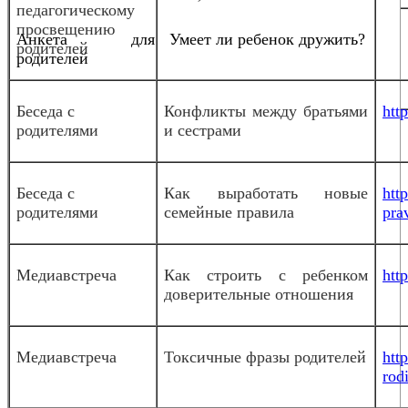
педагогическому
просвещению
Анкета для
Умеет ли ребенок дружить?
родителей
родителей
Беседа с
Конфликты между братьями
htt
родителями
и сестрами
Беседа с
Как выработать новые
htt
родителями
семейные правила
pra
Медиавстреча
Как строить с ребенком
htt
доверительные отношения
Медиавстреча
Токсичные фразы родителей
htt
rodi