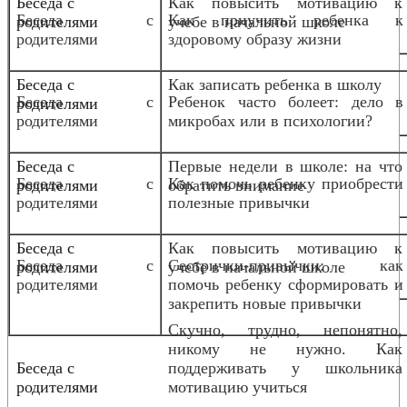
Беседа с
Как повысить мотивацию к
Беседа с
Как приучить ребенка к
родителями
учебе в начальной школе
родителями
здоровому образу жизни
Беседа с
Как записать ребенка в школу
Беседа с
Ребенок часто болеет: дело в
родителями
родителями
микробах или в психологии?
Беседа с
Первые недели в школе: на что
Беседа с
Как помочь ребенку приобрести
родителями
обратить внимание
родителями
полезные привычки
Беседа с
Как повысить мотивацию к
Беседа с
Сестрички-привычки: как
родителями
учебе в начальной школе
родителями
помочь ребенку сформировать и
закрепить новые привычки
Скучно, трудно, непонятно,
никому не нужно. Как
Беседа с
поддерживать у школьника
родителями
мотивацию учиться