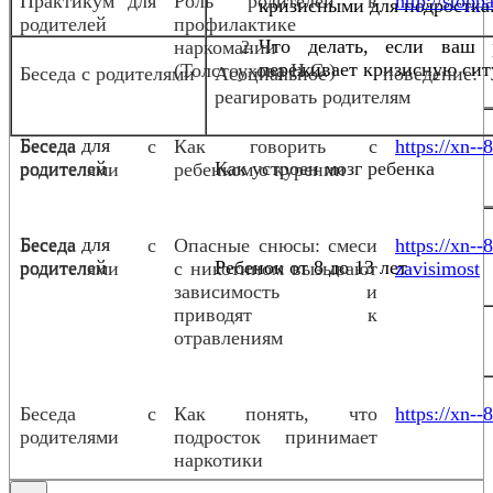
Практикум для
Роль родителей в
http://stopp
кризисными для подростка
родителей
профилактике
Что делать, если ваш 
наркомании
переживает кризисную сит
(Толстоухова Н.С.)
Беседа с родителями
Асоциальное поведени
реагировать родителям
Беседа для
Беседа с
Как говорить с
https://xn--
родителей
Как устроен мозг ребенка
родителями
ребенком о курении
Беседа для
Беседа с
Опасные снюсы: смеси
https://xn-
родителей
Ребенок от 8 до 13 лет
родителями
с никотином вызывают
zavisimost
зависимость и
приводят к
отравлениям
Беседа с
Как понять, что
https://xn--
родителями
подросток принимает
наркотики