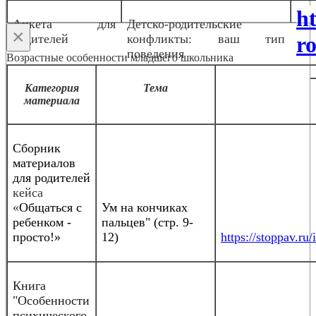
h
Анкета для
Детско-родительские
×
родителей
конфликты: ваш тип
ro
поведения
Возрастные особенности младшего школьника
Категория
Тема
материала
Сборник
материалов
для родителей
кейса
«
Общаться с
Ум на кончиках
ребенком -
пальцев" (стр. 9-
просто!»
12)
https://stoppav.
Книга
"Особенности
психического