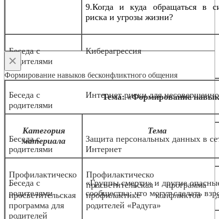
9.Когда и куда обращаться в с
риска и угрозы жизни?
Беседа с
Киберагрессия
×
родителями
Формирование навыков бесконфликтного общения
Беседа с
Интернет риски для несовершенн
Тема: «Формирование навык
родителями
Категория
Тема
Беседа с
Защита персональных данных в се
материала
родителями
Интернет
Профилактическо
Профилактическо
Беседа с
«Группы смерти» и другие опасны
-
просветительская программа 
родителями
сообщества: что могут сделать взр
просветительская
профилактике конфликтов д
программа для
родителей «Радуга»
родителей