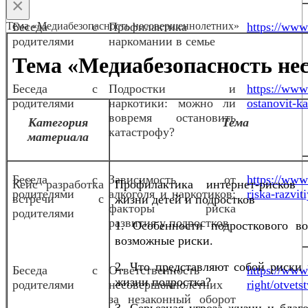
×
Тема «Медиабезопасность несовершеннолетних»
Беседа с
Профилактика
https://www.
родителями
наркомании в семье
Тема «Медиабезопасность не
Беседа с
Подростки и
https://www
родителями
наркотики: можно ли
ostanovit-ka
вовремя остановить
Категория
Тема
катастрофу?
материала
Беседа с
Зависимость от
https://www.
Кейс разработка
Профилактика интернет-рисков
родителями
алкоголя и наркотиков:
riska-razvit
встречи с
жизни детей и подростков
факторы риска
родителями
развития у подростков
1. Особенности подросткового во
возможные риски.
2. Что представляют собой риски 
Беседа с
Ответственность
https://www.
жизни подростка?
родителями
несовершеннолетних
right/otvet
за незаконный оборот
3. Серьезная угроза жизни и благ