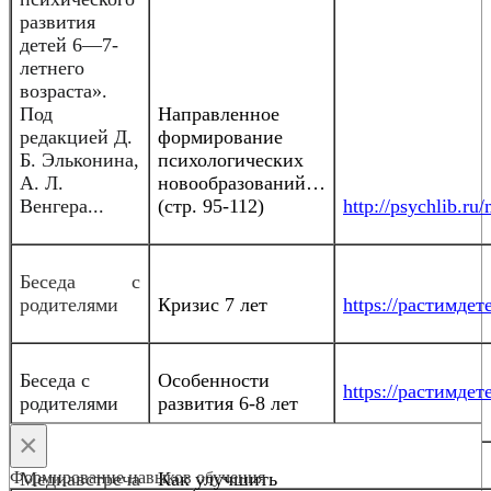
развития
детей 6—7-
летнего
возраста».
Под
Направленное
редакцией Д.
формирование
Б. Эльконина,
психологических
А. Л.
новообразований…
Венгера...
(стр. 95-112)
http://psychlib.r
Беседа с
родителями
Кризис 7 лет
https://растимдете
Беседа с
Особенности
https://растимдете
родителями
развития 6-8 лет
×
Формирование навыков обучения
Медиавстреча
Как улучшить