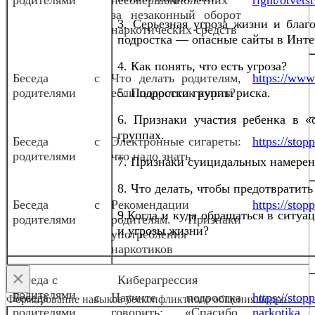
за незаконный оборот
3. Серьезная угроза жизни и благ
наркотических средств
подростка — опасные сайты в Инте
4. Как понять, что есть угроза?
Беседа с
Что делать родителям,
https://www.
родителями
если подросток курит?
5. Подростки группы риска.
6. Признаки участия ребенка в «
группах.
Беседа с
Электронные сигареты:
https://sto
родителями
что надо знать
7. Признаки суицидальных намерен
8. Что делать, чтобы предотвратить
Беседа с
Рекомендации
https://stop
9.Когда и куда обращаться в ситуа
родителями
родителям. Признаки
и угрозы жизни?
употребления
наркотиков
×
Беседа с
Киберагрессия
родителями
Беседа с
Научите подростка
https://stop
Формирование навыков бесконфликтного общения подро
родителями
говорить: «Спасибо,
narkotika