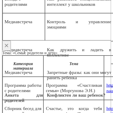
родителями
интеллект у школьников
Медиавстреча
Контроль и управление
эмоциями
×
Медиавстреча
Как дружить и ладить в
Тема: «Семья: родители и дети»
коллективе
Категория
Тема
материала
Медиавстреча
Запретные фразы: как они могут
ранить ребенка
Программа работы
Программа «Счастливая
htt
с родителями
семья» (Моргунова Э.Н.)
nau
Анкета для
Конфликтен ли ваш ребенок?
родителей
Сборник бесед для
Счастье, это когда тебя
htt