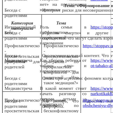
нет» на предложение
Тема: «Формирование 
наркотика
Беседа с
Интернет риски для несовершенно
родителями
Категория
Тема
Интерактивный
Роль семьи в
https://stop
материала
кейс
профилактике
Беседа с
«Группы смерти» и другие 
подростковой
родителями
сообщества: что могут сделать взро
наркомании
Профилактическо
Профилактическо
https://stoppav
-
-
Беседа с
Околосуицидальный контент. Что эт
просветительская
просветительская
Медиавстреча
Как уберечь ребенка от
https://www
родителями
программа для
программа по
табако- алко- и
ot-tabako-al
родителей
профилактике
наркозависимости
конфликтов для
родителей «Что
Беседа с
Снова про агрессию: феномен колу
такое медиация?»
родителями
Медиавстреча
В какой момент стоит
https://www
начать разговор со
narkotikakh
своими детьми о
Профилактическо
Программа
https://stoppav
Беседа с
Как понять, что подросток за
наркотиках?
-
работы по
obshcheniyu-dlya
родителями
смартфона.
просветительская
бесконфликтному