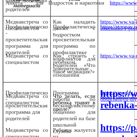
самый любимый»
Анкета для
Подросток и наркотики
https://www.
материала
родителей
Медиавстреча со
Как наладить
https://www.ya-r
Профилактическо
Профилактическо
https://stoppav
специалистом
диалог с
istochniki-v-po
-
-
подростком
просветительская
просветительская
программа для
программа по
родителей
профилактике
Медиа
встреча со
Как строить с
https://www.ya-r
конфликтов для
специалистом
ребенком
родителей «Что
доверительные
такое медиация?»
отношения
https://w
Профилактическо
Программа
https://stoppav
Медиа
встреча со
Что делать, если
-
работы по
obshcheniyu-dlya
специалистом
ребенка травят в
rebenka-
просветительская
бесконфликтному
школе?
программа для
общению для
родителей
родителей на базе
школьной
https://
Медиавстреча со
Ребенок жалуется
службы
специалистом
на