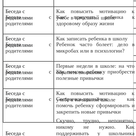
Беседа с
Как повысить мотивацию к
Беседа с
Как приучить ребенка к
родителями
учебе в начальной школе
родителями
здоровому образу жизни
Беседа с
Как записать ребенка в школу
Беседа с
Ребенок часто болеет: дело в
родителями
родителями
микробах или в психологии?
Беседа с
Первые недели в школе: на что
Беседа с
Как помочь ребенку приобрести
родителями
обратить внимание
родителями
полезные привычки
Беседа с
Как повысить мотивацию к
Беседа с
Сестрички-привычки: как
родителями
учебе в начальной школе
родителями
помочь ребенку сформировать и
закрепить новые привычки
Скучно, трудно, непонятно,
никому не нужно. Как
Беседа с
поддерживать у школьника