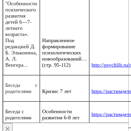
"Особенности
психического
развития
детей 6—7-
летнего
возраста».
Под
Направленное
редакцией Д.
формирование
Б. Эльконина,
психологических
А. Л.
новообразований…
Венгера...
(стр. 95-112)
http://psychlib.r
Беседа с
родителями
Кризис 7 лет
https://растимдете
Беседа с
Особенности
https://растимдете
родителями
развития 6-8 лет
×