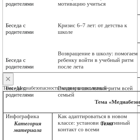
родителями
мотивацию учиться
Беседа с
Кризис 6–7 лет: от детства к
родителями
школе
Возвращение в школу: помогаем
Беседа с
ребенку войти в учебный ритм
родителями
после лета
×
Беседа с
Входим в школьный ритм всей
Тема «Медиабезопасность несовершеннолетних»
родителями
семьей
Тема «Медиабезо
Инфографика
Как адаптироваться в новом
классе: установи позитивный
Категория
Тема
контакт со всеми
материала