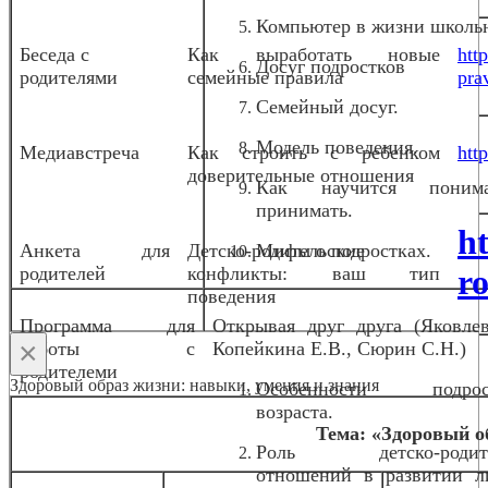
Компьютер в жизни школь
Беседа с
Как выработать новые
htt
Досуг подростков
родителями
семейные правила
pra
Семейный досуг.
Модель поведения.
Медиавстреча
Как строить с ребенком
htt
доверительные отношения
Как научится пони
принимать.
h
Анкета для
Детско-родительские
Мифы о подростках.
родителей
конфликты: ваш тип
ro
поведения
Программа для
Открывая друг друга (Яковлев
×
работы с
Копейкина Е.В., Сюрин С.Н.)
родителеми
Здоровый образ жизни: навыки, умения и знания
Особенности подрост
возраста.
Тема: «Здоровый о
Роль детско-родите
отношений в развитии л