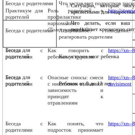
Беседа с родителями
Что заставляет подростков риск
Ситуации, которые мог
Практикум для
Роль родителей в
http://stopp
кризисными для подростка
родителей
профилактике
Что делать, если ваш 
наркомании
переживает кризисную сит
(Толстоухова Н.С.)
Беседа с родителями
Асоциальное поведени
реагировать родителям
Беседа для
Беседа с
Как говорить с
https://xn--
родителей
Как устроен мозг ребенка
родителями
ребенком о курении
Беседа для
Беседа с
Опасные снюсы: смеси
https://xn-
родителей
Ребенок от 8 до 13 лет
родителями
с никотином вызывают
zavisimost
зависимость и
приводят к
отравлениям
Беседа с
Как понять, что
https://xn--
родителями
подросток принимает