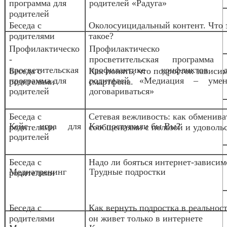
программа для
родителей «Радуга»
родителей
Беседа с
Околосуицидальный контент. Что 
родителями
такое?
Профилактическо
Профилактическо
-
просветительская программа 
просветительская
профилактике конфликтов д
Беседа с
Как понять, что подросток зависим
программа для
родителей «Медиация – умен
родителями
смартфона.
родителей
договариваться»
Беседа с
Сетевая вежливость: как обменива
Кейс игра для
Как поступили бы Вы?
родителями
сообщениями с пользой и удоволь
родителей
Беседа с
Надо ли бояться интернет-зависим
Медиа
тренинг
Трудные подростки
родителями
Беседа с
Как вернуть подростка в реальност
родителями
он живет только в интернете