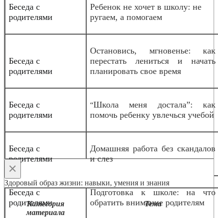
Беседа с
Ребенок не хочет в школу: не
родителями
ругаем, а помогаем
Остановись, мгновенье: как
Беседа с
перестать лениться и начать
родителями
планировать свое время
Беседа с
Школа меня достала”: как
“
родителями
помочь ребенку увлечься учебой
Беседа с
Домашняя работа без скандалов
родителями
и слез
×
Здоровый образ жизни: навыки, умения и знания
Беседа с
Подготовка к школе: на что
родителями
обратить внимание родителям
Категория
Тема
материала