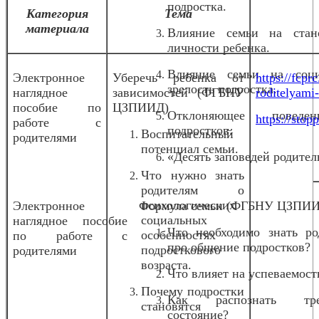
подростка.
Категория
Тема
материала
Влияние семьи на стан
личности ребенка.
Влияние семьи на соц
Электронное
Уберечь ребенка от
https://fcpr
зрелость подростка.
наглядное
зависимостей (ФГБНУ
roditelyami
пособие по
ЦЗПИИД)
Отклоняющее повед
https://stopp
работе с
подростков.
Воспитательный
родителями
потенциал семьи.
«Десять заповедей родител
Что нужно знать
родителям о
психологических
Электронное
Формула семьи (ФГБНУ ЦЗПИ
социальных
наглядное пособие
Что необходимо знать ро
особенностях
по работе с
про общение подростков?
подросткового
родителями
возраста.
Что влияет на успеваемост
Почему подростки
Как распознать тре
становятся
состояние?