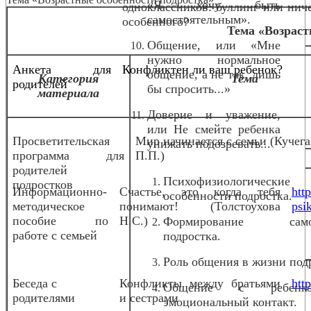
«Я хочу быть
одноклассников: буллинг или нич
самостоятельным».
особенного?
о
Тема «Возраст
Общение, или «Мне
нужно нормальное
Анкета для
Конфликтен ли ваш ребенок?
общение, а не так, лишь
Категория
Тема
родителей
бы спросить...»
материала
Доверие и уважение,
или Не смейте ребенка
Просветительская
Мир начинается с семьи (Кучег
унижать подозревать...
программа для
П.П.)
родителей
Психофизиологические
подростков
Информационно-
Счастье, это когда тебя
htt
особенности подростка.
методическое
понимают! (Толстоухова
psi
пособие по
Н.С.)
Формирование само
работе с семьей
подростка.
Роль общения в жизни под
Беседа с
Конфликты между братьями
htt
Общение с ребен
родителями
и сестрами
эмоциональный контакт.