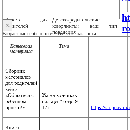
h
Анкета для
Детско-родительские
×
родителей
конфликты: ваш тип
ro
поведения
Возрастные особенности младшего школьника
Категория
Тема
материала
Сборник
материалов
для родителей
кейса
«
Общаться с
Ум на кончиках
ребенком -
пальцев" (стр. 9-
просто!»
12)
https://stoppav.
Книга