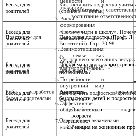
ценности и
Беседа для
Как заставить подростка учитьс
традиции.
Воспитание ответствен
родителей
(спойлер — никак)
воспитание ответственнос
Риски
формирования
зависимого
Беседа для
«Не хочу идти в школу». Почем
Практикум для
Педология подростка (Проф. Л. 
поведения.
родителей
подросток не хочет учиться?
родителей
Выготский). Стр. 70-98
Взаимоотношения
в семье как
Мы для него всего лишь ресурс:
основа
Беседа для
Проблема подросткового кризис
Беседа для
делать, если в семье растет
взаимопонимания.
родителей
Прихожан)
родителей
потребитель?
Потребности и
внутренний мир
Кейс разработок
Родителям о психологи
подростка.
Беседа для
Как научить подростков критич
бесед с родителями
безопасности детей и подростко
родителей
мышлению
Эффективное
Особенности подрост
общение в семье
возраста
Беседа для
Стресс перед экзаменами
Разрешение
родителей
Реакция на жизненные пр
конфликта.