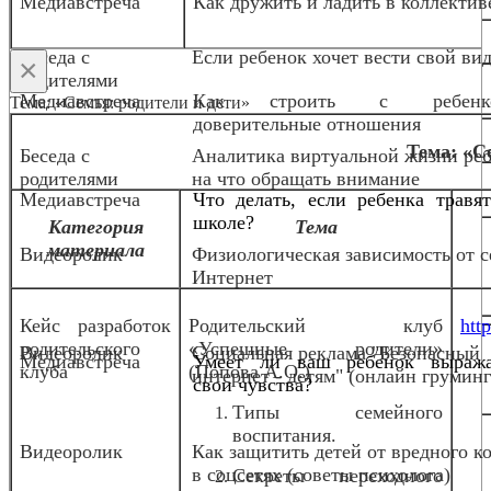
Медиавстреча
Как дружить и ладить в коллектив
Беседа с
Если ребенок хочет вести свой вид
×
родителями
Медиавстреча
Как строить с ребенк
Тема: «Семья: родители и дети»
доверительные отношения
Тема: «С
Беседа с
Аналитика виртуальной жизни реб
родителями
на что обращать внимание
Медиавстреча
Что делать, если ребенка травя
школе?
Категория
Тема
материала
Видеоролик
Физиологическая зависимость от с
Интернет
Кейс разработок
Родительский клуб
http
родительского
«Успешные родители»
Видеоролик
Социальная реклама "Безопасный
Медиавстреча
Умеет ли ваш ребенок выража
клуба
(Попова А.О.)
интернет - детям" (онлайн груминг
свои чувства?
Типы семейного
воспитания.
Видеоролик
Как защитить детей от вредного к
в соцсетях (советы психолога)
Секреты переходного