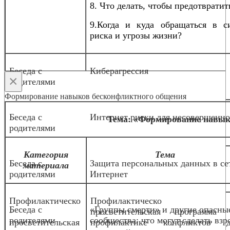
8. Что делать, чтобы предотвратит
9.Когда и куда обращаться в с
риска и угрозы жизни?
Беседа с
Киберагрессия
×
родителями
Формирование навыков бесконфликтного общения
Беседа с
Интернет риски для несовершенн
Тема: «Формирование навык
родителями
Категория
Тема
Беседа с
Защита персональных данных в се
материала
родителями
Интернет
Профилактическо
Профилактическо
Беседа с
«Группы смерти» и другие опасны
-
просветительская программа 
родителями
сообщества: что могут сделать взр
просветительская
профилактике конфликтов д