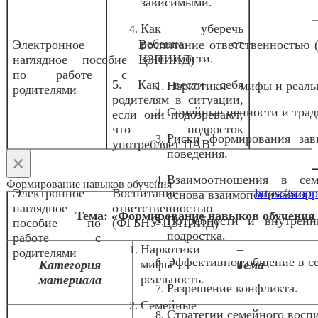
зависимыми.
Как уберечь
ребенка от
Электронное
Воспитание ответственностью
зависимости.
наглядное пособие
ЦЗПИИД)
по работе с
5. Как вести себя
Наркотики – мифы и реаль
родителями
родителям в ситуации,
Семейные ценности и трад
если они подозревают,
что подросток
Риски формирования зав
употребляет ПАВ
поведения.
×
Взаимоотношения в се
Формирование навыков обучения
Электронное
Воспитание
https://stopp
основа взаимопонимания.
наглядное
ответственностью
Тема: «Формирование навыков обучения 
Потребности и внутрен
пособие по
(ФГБНУ ЦЗПИИД)
подростка.
работе с
Наркотики –
родителями
Эффективное общение в с
мифы и
Категория
Тема
реальность.
материала
Разрешение конфликта.
Семейные
Стратегии семейного восп