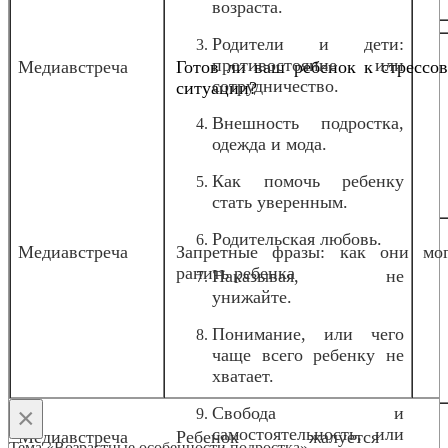
возраста.
Родители и дети:
противостояние или
Медиавстреча
Готов ли ваш ребенок к стрессо
сотрудничество.
ситуации?
Внешность подростка,
одежда и мода.
Как помочь ребенку
стать уверенным.
Родительская любовь.
Медиавстреча
Запретные фразы: как они мог
ранить ребенка
Наказывая, не
унижайте.
Понимание, или чего
чаще всего ребенку не
хватает.
×
Свобода и
самостоятельность, или
Медиавстреча
Ребенок жалуется 
Тема «Возрастные особенности подростка»