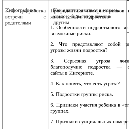
Инфографика
Как адаптироваться в новом
Кейс разработка
Профилактика интернет-рисков 
классе: будь готов помочь
встречи с
жизни детей и подростков
другим
родителями
1. Особенности подросткового во
возможные риски.
2. Что представляют собой р
угрозы жизни подростка?
3. Серьезная угроза жи
благополучию подростка — о
сайты в Интернете.
4. Как понять, что есть угроза?
5. Подростки группы риска.
6. Признаки участия ребенка в «
группах.
7. Признаки суицидальных намере