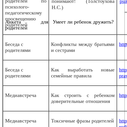
родителей по
понимают! (Толстоухова
psi
психолого-
Н.С.)
педагогическому
просвещению
Анкета для
Умеет ли ребенок дружить?
родителей
родителей
Беседа с
Конфликты между братьями
htt
родителями
и сестрами
Беседа с
Как выработать новые
htt
родителями
семейные правила
pra
Медиавстреча
Как строить с ребенком
htt
доверительные отношения
Медиавстреча
Токсичные фразы родителей
htt
rodi