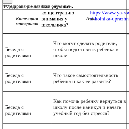
Формирование навыков обучения
Медиавстреча
Как улучшить
концентрацию
https://www.ya-rod
внимания у
shkolnika-uprazhn
Категория
Тема
материала
школьника?
Что могут сделать родители,
Беседа с
чтобы подготовить ребенка к
родителями
школе
Беседа с
Что такое самостоятельность
родителями
ребенка и как ее развить?
Как помочь ребенку вернуться в
Беседа с
школу после каникул и начать
родителями
учебный год без стресса?